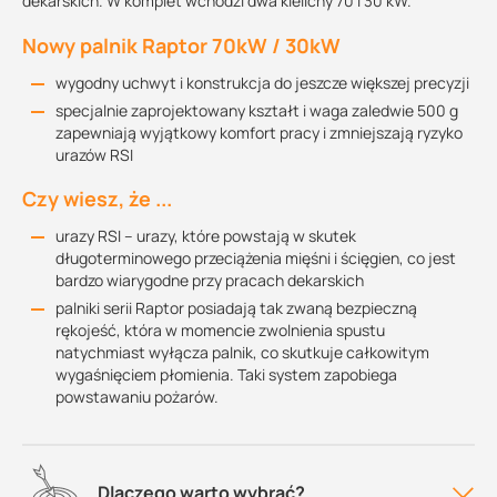
dekarskich. W komplet wchodzi dwa kielichy 70 i 30 kW.
Nowy palnik Raptor 70kW / 30kW
wygodny uchwyt i konstrukcja do jeszcze większej precyzji
specjalnie zaprojektowany kształt i waga zaledwie 500 g
zapewniają wyjątkowy komfort pracy i zmniejszają ryzyko
urazów RSI
Czy wiesz, że ...
urazy RSI – urazy, które powstają w skutek
długoterminowego przeciążenia mięśni i ścięgien, co jest
bardzo wiarygodne przy pracach dekarskich
palniki serii Raptor posiadają tak zwaną bezpieczną
rękojeść, która w momencie zwolnienia spustu
natychmiast wyłącza palnik, co skutkuje całkowitym
wygaśnięciem płomienia. Taki system zapobiega
powstawaniu pożarów.
Dlaczego warto wybrać?