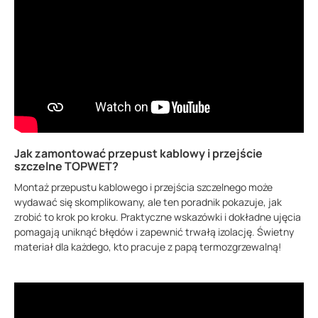
Jak zamontować przepust kablowy i przejście
szczelne TOPWET?
Montaż przepustu kablowego i przejścia szczelnego może
wydawać się skomplikowany, ale ten poradnik pokazuje, jak
zrobić to krok po kroku. Praktyczne wskazówki i dokładne ujęcia
pomagają uniknąć błędów i zapewnić trwałą izolację. Świetny
materiał dla każdego, kto pracuje z papą termozgrzewalną!