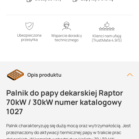
Ubezpieczona
Wsparcie doradcy
Klienci nam ufają
przesyłka
technicznego
(TrustMate 4.9/5)
Opis produktu
Palnik do papy dekarskiej Raptor
70kW / 30kW numer katalogowy
1027
Palnik charakteryzuję się dużą mocą oraz wytrzymałością. Jest
przeznaczony do aktywacji termicznej papy w trakcie prac