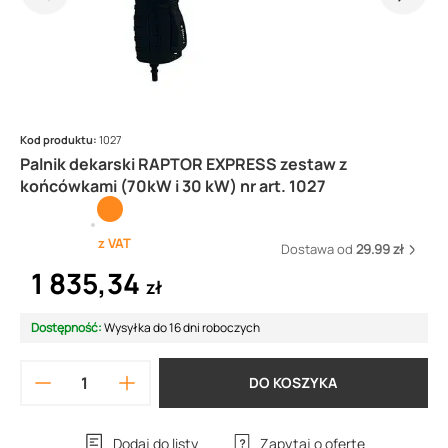
Kod produktu:
1027
Palnik dekarski RAPTOR EXPRESS zestaw z
końcówkami (70kW i 30 kW) nr art. 1027
z VAT
Dostawa od
29.99 zł
1 835,34
zł
Dostępność:
Wysyłka do 16 dni roboczych
DO KOSZYKA
Dodaj do listy
Zapytaj o ofertę