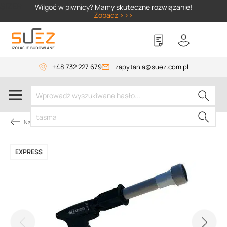
SIZER
Wilgoć w piwnicy? Mamy skuteczne rozwiązanie!
Zobacz >>>
+48 732 227 679
zapytania@suez.com.pl
Narzędzia dekarskie
EXPRESS