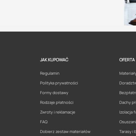
JAK KUPOWAĆ
OFERTA
Regulamin
Materiały
Polityka prywatności
Doradzt
Formy dostawy
Bezpłatn
Rodzaje płatności
Dachy pł
Zwroty i reklamacje
Izolacja
FAQ
Osuszani
Dobierz zestaw materiałów
Tarasy i 