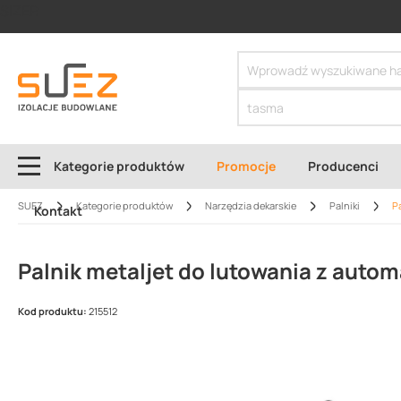
SIZER
Kategorie produktów
Promocje
Producenci
SUEZ
Kategorie produktów
Narzędzia dekarskie
Palniki
P
Kontakt
Palnik metaljet do lutowania z auto
Kod produktu:
215512