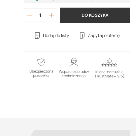
DO KOSZYKA
Dodaj do listy
Zapytaj o ofertę
Ubezpieczona
Wsparcie doradcy
Klienci nam ufają
przesyłka
technicznego
(TrustMate 4.9/5)