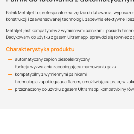
Palnik Metaljet to profesjonalne narzędzie do lutowania, wyposaż
konstrukcji i zaawansowanej technologii, zapewnia efektywne i be
Sprzedajemy na:
Podlega zwrotowi?:
Metaljet jest kompatybilny z wymiennymi palnikami i posiada techn
sztuki
tak
Dedykowany do użytku z gazem Ultramapp, sprawdzi się również z
Charakterystyka produktu
automatyczny zapłon piezoelektryczny
funkcja wyzwalania zapobiegająca marnowaniu gazu
kompatybilny z wymiennymi palnikami
technologia zapobiegająca flarom, umożliwiająca pracę w zak
przeznaczony do użytku z gazem Ultramapp, kompatybilny ró