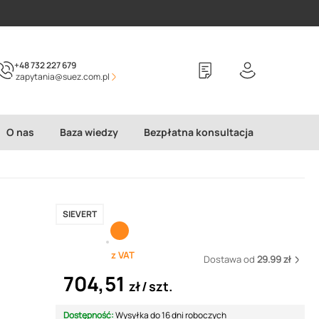
+48 732 227 679
zapytania@suez.com.pl
O nas
Baza wiedzy
Bezpłatna konsultacja
SIEVERT
z VAT
Dostawa od
29.99 zł
704,51
zł
szt.
Dostępność:
Wysyłka do 16 dni roboczych