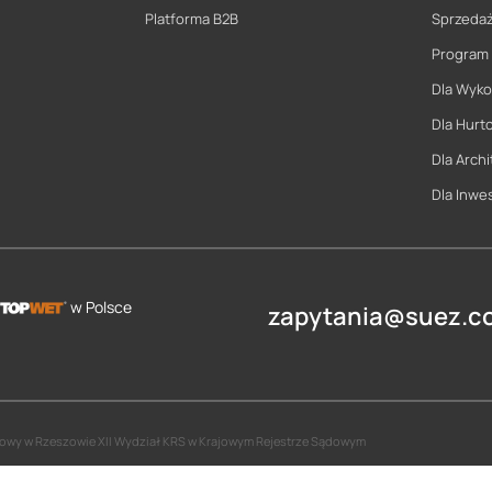
Platforma B2B
Sprzeda
Program
Dla Wyk
Dla Hurt
Dla Archi
Dla Inwe
w Polsce
zapytania@suez.co
jonowy w Rzeszowie XII Wydział KRS w Krajowym Rejestrze Sądowym