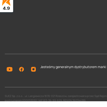
4.9
Jesteśmy generalnym dystrybutorem
marki
SUEZ Sp. z o.o. , ul. Langiewicza 18 35-021 Rzeszów, zarejestrowana przez Sąd Re
pod numerem 0000535357, NIP 813-36-99-629, REGON 360344189.