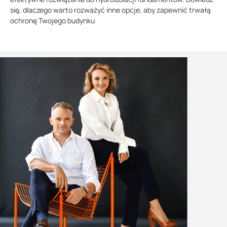
się, dlaczego warto rozważyć inne opcje, aby zapewnić trwałą
ochronę Twojego budynku