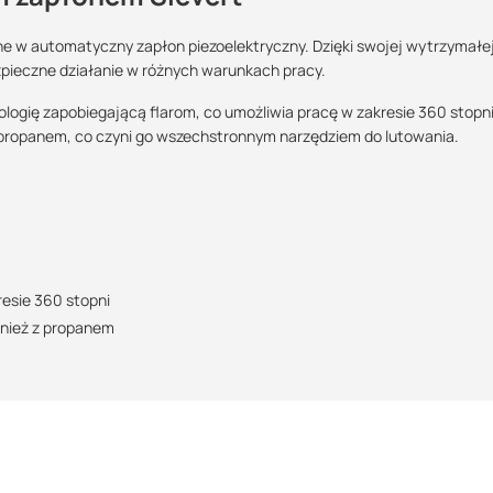
one w automatyczny zapłon piezoelektryczny. Dzięki swojej wytrzymałe
zpieczne działanie w różnych warunkach pracy.
Maszy pytania lub wątpliwości?
Skontaktuj się z nami
ologię zapobiegającą flarom, co umożliwia pracę w zakresie 360 stopni
 propanem, co czyni go wszechstronnym narzędziem do lutowania.
Kamil Świercz
Specjalista doradca
+48 732 227 614
07:00 - 15:00
kamil.swiercz@suez.com.pl
resie 360 stopni
wnież z propanem