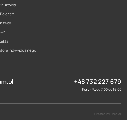
ż hurtowa
 Poleceń
onawcy
owni
tekta
stora Indywidualnego
m.pl
+48 732 227 679
Pon. - Pt. od 7:00 do 16:00
Created by Crehler