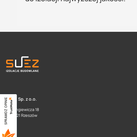
SUEZ Sp. z o.o.
SPRAWDŹ OPINIE
ul. Langiewicza 18
35 - 021 Rzeszów