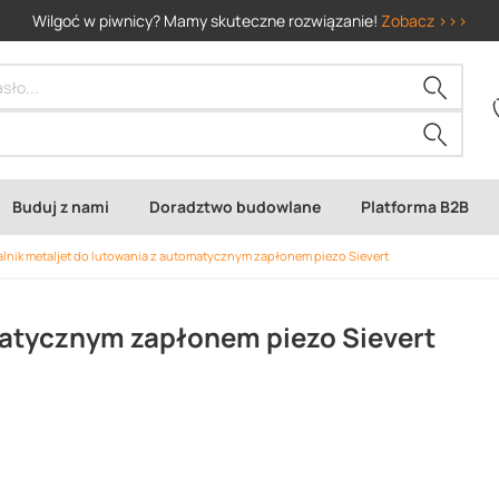
Wilgoć w piwnicy? Mamy skuteczne rozwiązanie!
Zobacz >>>
Buduj z nami
Doradztwo budowlane
Platforma B2B
alnik metaljet do lutowania z automatycznym zapłonem piezo Sievert
matycznym zapłonem piezo Sievert