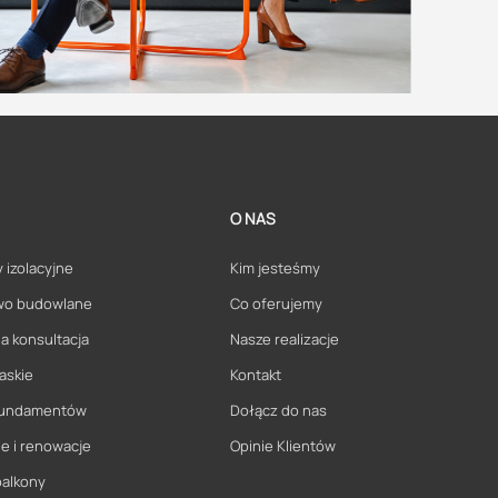
O NAS
 izolacyjne
Kim jesteśmy
wo budowlane
Co oferujemy
a konsultacja
Nasze realizacje
askie
Kontakt
 fundamentów
Dołącz do nas
e i renowacje
Opinie Klientów
balkony