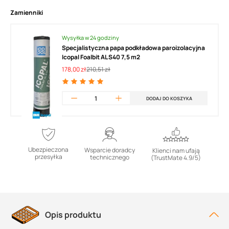
Zamienniki
Wysyłka w 24 godziny
Specjalistyczna papa podkładowa paroizolacyjna
Icopal Foalbit AL S40 7,5 m2
178,00 zł
210,51 zł
DODAJ DO KOSZYKA
Ubezpieczona
Wsparcie doradcy
Klienci nam ufają
przesyłka
technicznego
(TrustMate 4.9/5)
Opis produktu