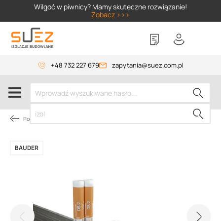
SIZER
Wilgoć w piwnicy? Mamy skuteczne rozwiązanie!
Zobacz >>>
+48 732 227 679
zapytania@suez.com.pl
Pokrycie dachów płaskich
BAUDER