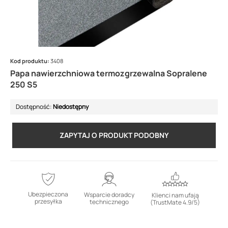
Kod produktu:
3408
Papa nawierzchniowa termozgrzewalna Sopralene
250 S5
Dostępność:
Niedostępny
ZAPYTAJ O PRODUKT PODOBNY
Ubezpieczona
Wsparcie doradcy
Klienci nam ufają
przesyłka
technicznego
(TrustMate 4.9/5)