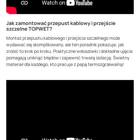
Jak zamontować przepust kablowy i przejście
szczelne TOPWET?
Montaż przepustu kablowego i przejścia szczelnego może
wydawać się skomplikowany, ale ten poradnik pokazuje, jak
zrobić to krok po kroku. Praktyczne wskazówki i dokładne ujęcia
pomagają uniknąć błędów i zapewnić trwałą izolację. Świetny
materiał dla każdego, kto pracuje z papą termozgrzewalną!