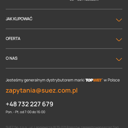
JAK KUPOWAĆ
OFERTA
O NAS
Jesteśmy generalnym dystrybutorem
marki
w Polsce
zapytania@suez.com.pl
+48 732 227 679
Pon. - Pt. od 7:00 do 16:00
SUEZ Sp. z o.o. , ul. Langiewicza 18 35-021 Rzeszów, zarejestrowana przez Sąd