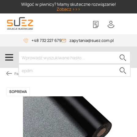
SIZER
Wilgoć w piwnicy? Mamy skuteczne rozwiązanie!
Zobacz >>>
+48 732 227 679
zapytania@suez.com.pl
Papy dachowe
SOPREMA