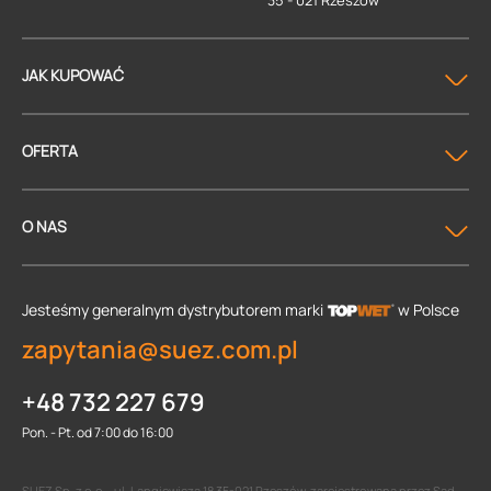
35 - 021 Rzeszów
JAK KUPOWAĆ
OFERTA
O NAS
Jesteśmy generalnym dystrybutorem
marki
w Polsce
zapytania@suez.com.pl
+48 732 227 679
Pon. - Pt. od 7:00 do 16:00
SUEZ Sp. z o.o. , ul. Langiewicza 18 35-021 Rzeszów, zarejestrowana przez Sąd