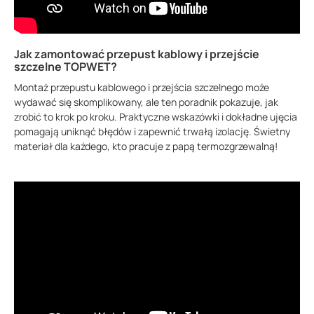
Jak zamontować przepust kablowy i przejście
szczelne TOPWET?
Montaż przepustu kablowego i przejścia szczelnego może
wydawać się skomplikowany, ale ten poradnik pokazuje, jak
zrobić to krok po kroku. Praktyczne wskazówki i dokładne ujęcia
pomagają uniknąć błędów i zapewnić trwałą izolację. Świetny
materiał dla każdego, kto pracuje z papą termozgrzewalną!