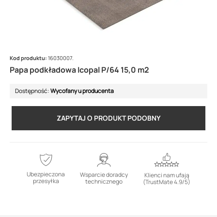
Kod produktu:
16030007.
Papa podkładowa Icopal P/64 15,0 m2
Dostępność:
Wycofany u producenta
ZAPYTAJ O PRODUKT PODOBNY
Ubezpieczona
Wsparcie doradcy
Klienci nam ufają
przesyłka
technicznego
(TrustMate 4.9/5)