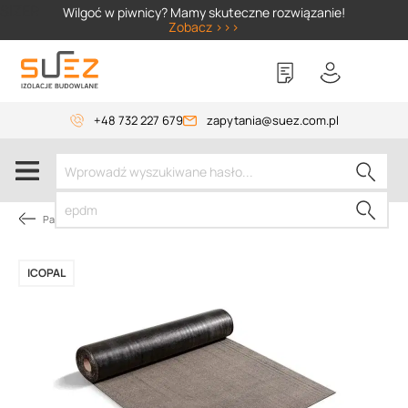
SIZER
Wilgoć w piwnicy? Mamy skuteczne rozwiązanie!
Zobacz >>>
+48 732 227 679
zapytania@suez.com.pl
Papy dachowe
ICOPAL