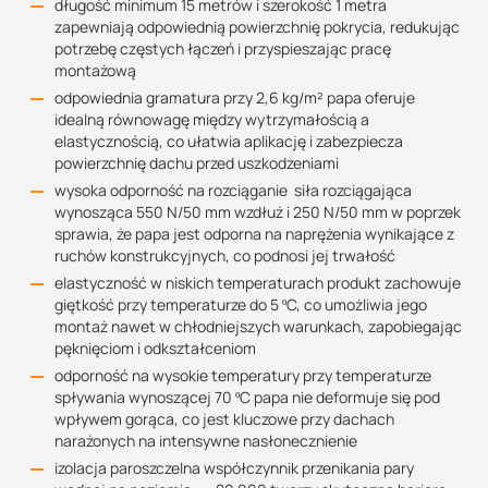
długość minimum 15 metrów i szerokość 1 metra
zapewniają odpowiednią powierzchnię pokrycia, redukując
potrzebę częstych łączeń i przyspieszając pracę
montażową
odpowiednia gramatura przy 2,6 kg/m² papa oferuje
idealną równowagę między wytrzymałością a
elastycznością, co ułatwia aplikację i zabezpiecza
powierzchnię dachu przed uszkodzeniami
wysoka odporność na rozciąganie siła rozciągająca
wynosząca 550 N/50 mm wzdłuż i 250 N/50 mm w poprzek
sprawia, że papa jest odporna na naprężenia wynikające z
ruchów konstrukcyjnych, co podnosi jej trwałość
elastyczność w niskich temperaturach produkt zachowuje
giętkość przy temperaturze do 5 ºC, co umożliwia jego
montaż nawet w chłodniejszych warunkach, zapobiegając
pęknięciom i odkształceniom
odporność na wysokie temperatury przy temperaturze
spływania wynoszącej 70 ºC papa nie deformuje się pod
wpływem gorąca, co jest kluczowe przy dachach
narażonych na intensywne nasłonecznienie
izolacja paroszczelna współczynnik przenikania pary