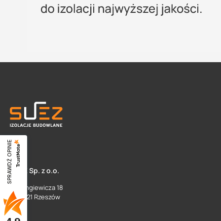
SPRAWDŹ OPINIE
SUEZ Sp. z o.o.
ul. Langiewicza 18
35 - 021 Rzeszów