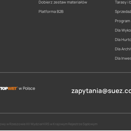
Dobierz zestaw materiałów
Tarasy i 
Platforma B2B
Sprzeda
Program
Dla Wyk
Dla Hurt
Dla Archi
Dla Inwe
w Polsce
zapytania@suez.co
jonowy w Rzeszowie XII Wydział KRS w Krajowym Rejestrze Sądowym