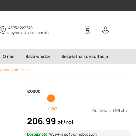
+48 732 227 679
zapytania@suez.com.pl
O nas
Baza wiedzy
Bezpłatna konsultacja
40 SBS 7,5m² Izobit
IZOBUD
z VAT
Dostawa od
99 zł
206,99
zł
rol.
Dostępność:
Wysyłka do 16 dni roboczych