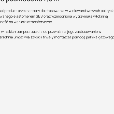
ości produkt przeznaczony do stosowania w wielowarstwowych pokryci
kowanego elastomerem SBS oraz wzmocniona wytrzymałą włókniną
Maszy pytania lub wątpliwości?
rność na warunki atmosferyczne.
Typ osnowy:
Wydłużenie wzdłuż:
Wydłużenie w
POBIERZ
Skontaktuj się z nami
poprzek:
t w niskich temperaturach, co pozwala na jego zastosowanie w
włóknina poliestrowa
60%
60%
zchnia umożliwia szybki i trwały montaż za pomocą palnika gazoweg
Rafał Kuroś
Spływność:
Sprzedajemy na:
Podlega zwrotow
Specjalista doradca
POBIERZ
90 °C
rolki
tak
+48 732 227 684
07:00 - 15:00
rafal@suez.com.pl