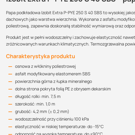
Papa podkładowa Izobit Extra P-PYE 250 S 40 SBS to wysokiej jak
dachowych jako warstwa wierzchnia. Wykonana z asfaltu modyfi
poliestrową, zapewnia doskonałą stabilność wymiarową oraz odpo
Deklaracja właściwości użytkowych
Grubość:
Szerokość rolki:
Długość:
209.3 KB
Produkt jest w pełni wodoszczelny i zachowuje elastyczność nawe
4 mm
1 m
7,5 m
zróżnicowanych warunkach klimatycznych. Termozgrzewalna powier
Siła zrywająca
Siła zrywająca w
Giętkość w niskiej
Charakterystyka produktu
Karta techniczna
wzdłuż:
poprzek:
temperaturze:
320.49 KB
osnowa z włókniny poliestrowej
1000 N/5 cm
700 N/5 cm
-15 °C
asfalt modyfikowany elastomerem SBS
powierzchnia górna z łupka mineralnego
dolna strona pokryta folią PE z obrysem dekarskim
długość rolki: min. 7,5 m
szerokość: min. 1,0 m
grubość: 4,2 mm (± 0,2 mm)
wodoszczelność przy ciśnieniu 100 kPa
elastyczność w niskiej temperaturze: do -15°C
odporność na wysoką temperaturę: do +90°C