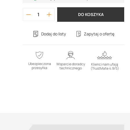
DO KOSZYKA
Dodaj do listy
Zapytaj o ofertę
Ubezpieczona
Wsparcie doradcy
Klienci nam ufają
przesyłka
technicznego
(TrustMate 4.9/5)