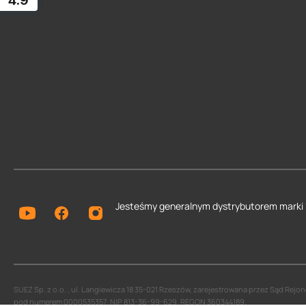
4.9
Jesteśmy generalnym dystrybutorem
marki
SUEZ Sp. z o.o. , ul. Langiewicza 18 35-021 Rzeszów, zarejestrowana przez Sąd Re
pod numerem 0000535357, NIP 813-36-99-629, REGON 360344189.