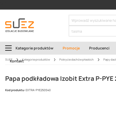
SIZER
Kategorie produktów
Promocje
Producenci
SUEZ
Kategorie produktów
Pokrycie dachów płaskich
Papy da
Kontakt
Papa podkładowa Izobit Extra P-PYE 
Kod produktu:
EXTRA-PYE250S40