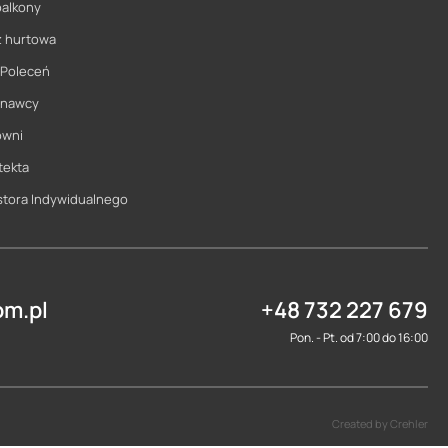
balkony
ż hurtowa
 Poleceń
onawcy
owni
tekta
stora Indywidualnego
m.pl
+48 732 227 679
Pon. - Pt. od 7:00 do 16:00
Created by Crehler