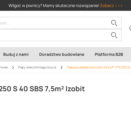
Wilgoć w piwnicy? Mamy skuteczne rozwiązanie!
Zobacz >>>
Buduj z nami
Doradztwo budowlane
Platforma B2B
chowe
Papy wierzchniego krycia
Papa podkładowa Izobit Extra P-PYE 250 S 
250 S 40 SBS 7,5m² Izobit