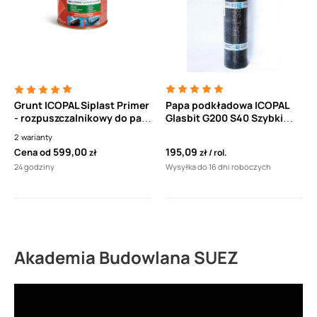
Grunt ICOPAL Siplast Primer
Papa podkładowa ICOPAL
- rozpuszczalnikowy do pap
Glasbit G200 S40 Szybki
bitumicznych
Profil SBS gr.4,0mm (7,5m2)
2
warianty
termozgrzewalnych
do mocowania
599,00
195,09
Cena od
zł
zł
rol.
mechanicznego
24 godziny
Wysyłka do 16 dni roboczych
Akademia Budowlana SUEZ