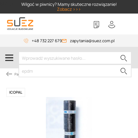
SIZER
Wilgoć w piwnicy? Mamy skuteczne rozwiązanie!
Zobacz >>>
+48 732 227 679
zapytania@suez.com.pl
Papy dachowe
ICOPAL