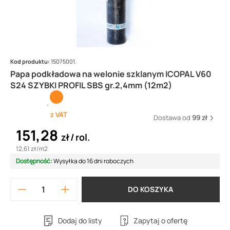
Kod produktu:
15075001.
Papa podkładowa na welonie szklanym ICOPAL V60
S24 SZYBKI PROFIL SBS gr.2,4mm (12m2)
z VAT
Dostawa od
99 zł
151,28
zł
rol.
12,61 zł
/
m2
Dostępność:
Wysyłka do 16 dni roboczych
DO KOSZYKA
Dodaj do listy
Zapytaj o ofertę