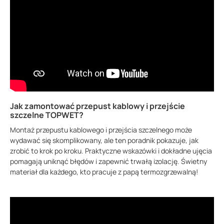
Jak zamontować przepust kablowy i przejście
szczelne TOPWET?
Montaż przepustu kablowego i przejścia szczelnego może
wydawać się skomplikowany, ale ten poradnik pokazuje, jak
zrobić to krok po kroku. Praktyczne wskazówki i dokładne ujęcia
pomagają uniknąć błędów i zapewnić trwałą izolację. Świetny
materiał dla każdego, kto pracuje z papą termozgrzewalną!