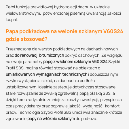
Pełni funkcję prawidłowej hydroizolacji dachu w układzie
wielowarstwowym, potwierdzonej pisemną Gwarancją Jakości
Icopal.
Papa podkładowa na welonie szklanym V60S24
gdzie stosować?
Przeznaczona dla warstw podkładowych na dachach nowych
oraz
do renowacji bitumicznych
pokryć dachowych. Ze względu
na swoje parametry
papę z włóknem szklanym V60 S24
Szybki
Profil SBS, można również stosować na obiektach o
umiarkowanych wymaganiach technicznych
i dopuszczalnym
ryzyku wystąpienia szkód, na dachach o podłożu
ustabilizowanym. Idealnie zastępuje dotychczas stosowane
stare rozwiązanie ze zwykłą zgrzewalną papą płaską SBS, a
dzięki temu radykalnie zmniejsza koszty inwestycji, przyspiesza
czas pracy dekarzy oraz poprawia jakość, wydajność i komfort
pracy. Technologia Szybki Profil SBS umożliwia znacznie krótsze
zgrzewanie
papy na włóknie szklanym
do podłoża.