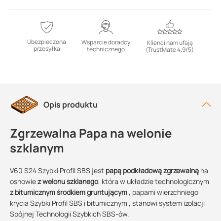
Ubezpieczona
Wsparcie doradcy
Klienci nam ufają
przesyłka
technicznego
(TrustMate 4.9/5)
Opis produktu
Zgrzewalna Papa na welonie
szklanym
V60 S24 Szybki Profil SBS jest
papą podkładową zgrzewalną
na
osnowie
z welonu szklanego
, która w układzie technologicznym
z bitumicznym środkiem gruntującym
, papami wierzchniego
krycia Szybki Profil SBS i bitumicznym , stanowi system izolacji
Spójnej Technologii Szybkich SBS-ów.