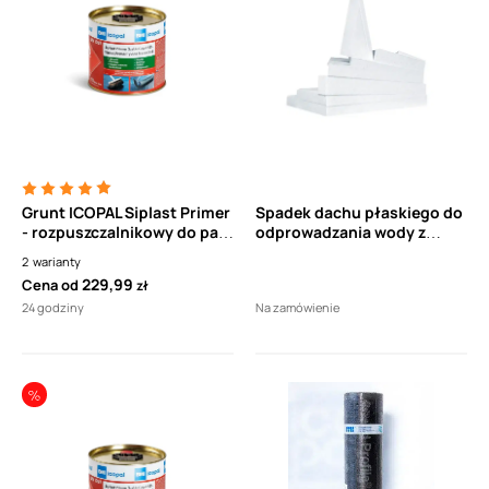
Grunt ICOPAL Siplast Primer
Spadek dachu płaskiego do
- rozpuszczalnikowy do pap
odprowadzania wody z
bitumicznych
dachu płaskiego
2
warianty
termozgrzewalnych
229,99
Cena od
zł
24 godziny
Na zamówienie