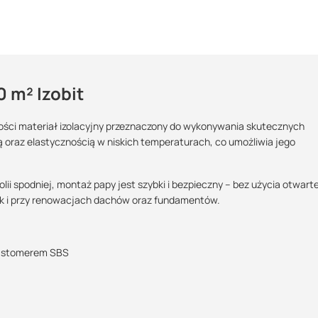
 m² Izobit
kości materiał izolacyjny przeznaczony do wykonywania skutecznych
ą oraz elastycznością w niskich temperaturach, co umożliwia jego
Maszy pytania lub wątpliwości?
Giętkość w niskiej
Podlega zwrotowi?:
POBIERZ
Skontaktuj się z nami
temperaturze:
lii spodniej, montaż papy jest szybki i bezpieczny – bez użycia otwart
-30 °C
tak
k i przy renowacjach dachów oraz fundamentów.
Rafał Kuroś
Specjalista doradca
POBIERZ
lastomerem SBS
+48 732 227 684
07:00 - 15:00
rafal@suez.com.pl
POBIERZ