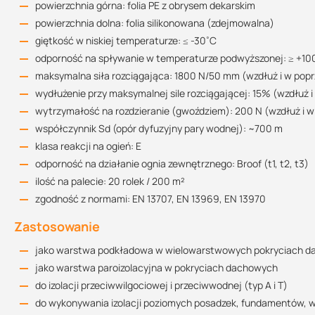
powierzchnia górna: folia PE z obrysem dekarskim
powierzchnia dolna: folia silikonowana (zdejmowalna)
giętkość w niskiej temperaturze: ≤ -30˚C
odporność na spływanie w temperaturze podwyższonej: ≥ +10
maksymalna siła rozciągająca: 1800 N/50 mm (wzdłuż i w popr
wydłużenie przy maksymalnej sile rozciągającej: 15% (wzdłuż i
wytrzymałość na rozdzieranie (gwoździem): 200 N (wzdłuż i w
współczynnik Sd (opór dyfuzyjny pary wodnej): ~700 m
klasa reakcji na ogień: E
odporność na działanie ognia zewnętrznego: Broof (t1, t2, t3)
ilość na palecie: 20 rolek / 200 m²
zgodność z normami: EN 13707, EN 13969, EN 13970
Zastosowanie
jako warstwa podkładowa w wielowarstwowych pokryciach 
jako warstwa paroizolacyjna w pokryciach dachowych
do izolacji przeciwwilgociowej i przeciwwodnej (typ A i T)
do wykonywania izolacji poziomych posadzek, fundamentów, w