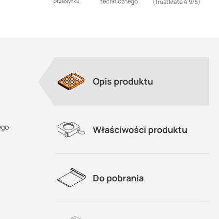
przesyłka
technicznego
(TrustMate 4.9/5)
Opis produktu
ego
Właściwości produktu
Do pobrania