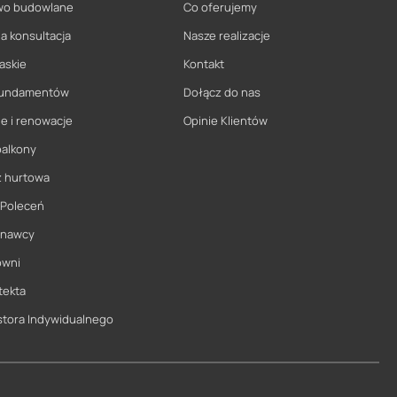
wo budowlane
Co oferujemy
a konsultacja
Nasze realizacje
askie
Kontakt
 fundamentów
Dołącz do nas
e i renowacje
Opinie Klientów
balkony
ż hurtowa
 Poleceń
onawcy
owni
tekta
stora Indywidualnego