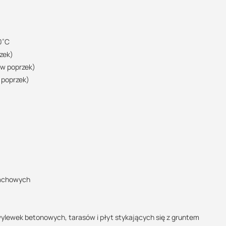
0˚C
zek)
 w poprzek)
 poprzek)
dachowych
ylewek betonowych, tarasów i płyt stykających się z gruntem