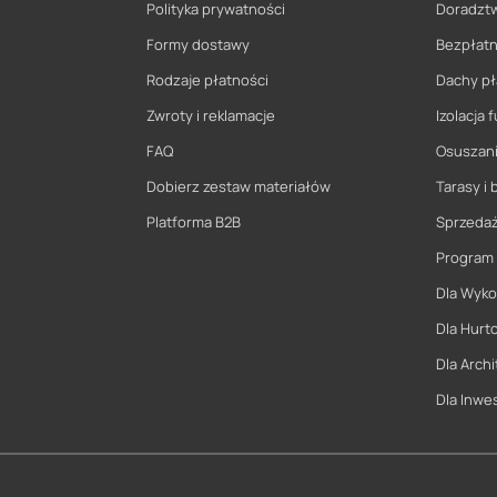
Polityka prywatności
Doradzt
Formy dostawy
Bezpłatn
Rodzaje płatności
Dachy pł
Zwroty i reklamacje
Izolacja
FAQ
Osuszani
Dobierz zestaw materiałów
Tarasy i 
Platforma B2B
Sprzeda
Program
Dla Wyk
Dla Hurt
Dla Archi
Dla Inwe