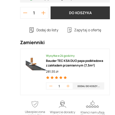
DO KOSZYKA
Dodaj do listy
Zapytaj o ofertę
Zamienniki
Wysyłka w 24 godziny
Bauder TEC KSA DUO papa podkładowa
z zakładem przemiennym (7,5m²)
281,55 zł
DODAJ DO KOSZYKA
Ubezpieczona
Wsparcie doradcy
Klienci nam ufają