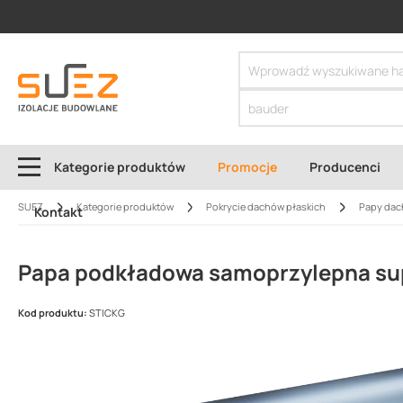
SIZER
Kategorie produktów
Promocje
Producenci
SUEZ
Kategorie produktów
Pokrycie dachów płaskich
Papy da
Kontakt
Papa podkładowa samoprzylepna supe
Kod produktu:
STICKG