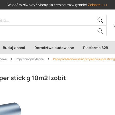
Wilgoć w piwnicy? Mamy skuteczne rozwiązanie!
Zobacz >>>
Buduj z nami
Doradztwo budowlane
Platforma B2B
chowe
Papy samoprzylepne
Papa podkładowa samoprzylepna super stick g 
r stick g 10m2 Izobit