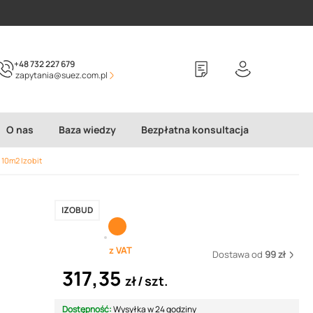
+48 732 227 679
zapytania@suez.com.pl
O nas
Baza wiedzy
Bezpłatna konsultacja
10m2 Izobit
IZOBUD
z VAT
Dostawa od
99 zł
317,35
zł
szt.
Dostępność:
Wysyłka w 24 godziny