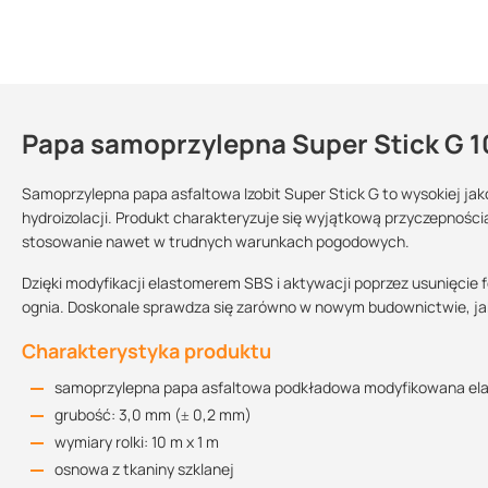
Papa samoprzylepna Super Stick G 10
Kontakt
Samoprzylepna papa asfaltowa Izobit Super Stick G to wysokiej ja
hydroizolacji. Produkt charakteryzuje się wyjątkową przyczepności
stosowanie nawet w trudnych warunkach pogodowych.
Deklaracja właściwości użytkowych
Grubość:
Wymiar:
Typ osnowy:
230.39 KB
Dzięki modyfikacji elastomerem SBS i aktywacji poprzez usunięcie fo
3 mm
1 x 10 m
tkanina szklana
ognia. Doskonale sprawdza się zarówno w nowym budownictwie, ja
Charakterystyka produktu
Karta techniczna
310.88 KB
samoprzylepna papa asfaltowa podkładowa modyfikowana e
grubość: 3,0 mm (± 0,2 mm)
wymiary rolki: 10 m x 1 m
Certyfikat
osnowa z tkaniny szklanej
1.84 MB