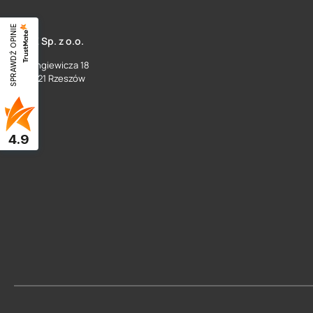
SPRAWDŹ OPINIE
SUEZ Sp. z o.o.
ul. Langiewicza 18
35 - 021 Rzeszów
4.9