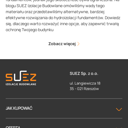
blogu SUEZ Izolacje Budowlane omówiliśmy wady tego
materiału oraz przedstawiliśmy alternatywne, bardziej
efektywne rozwiązania do hydroizolacji fundamentów. Dowiedz
się, dlaczego warto rozważyć inne opcje, aby zapewnić trwałą
ochronę Twojego budynku
Zobacz więcej
SUEZ Sp. z o.o.
ul. Langiewicza 18
35 - 021 Rzeszów
JAK KUPOWAĆ
OFERTA