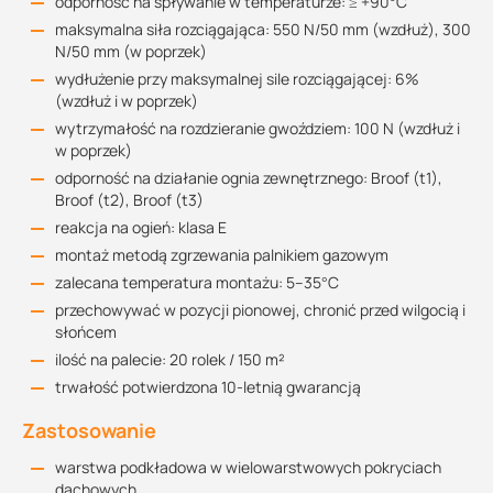
odporność na spływanie w temperaturze: ≥ +90°C
maksymalna siła rozciągająca: 550 N/50 mm (wzdłuż), 300
N/50 mm (w poprzek)
wydłużenie przy maksymalnej sile rozciągającej: 6%
(wzdłuż i w poprzek)
wytrzymałość na rozdzieranie gwoździem: 100 N (wzdłuż i
w poprzek)
odporność na działanie ognia zewnętrznego: Broof (t1),
Broof (t2), Broof (t3)
reakcja na ogień: klasa E
montaż metodą zgrzewania palnikiem gazowym
zalecana temperatura montażu: 5–35°C
przechowywać w pozycji pionowej, chronić przed wilgocią i
słońcem
ilość na palecie: 20 rolek / 150 m²
trwałość potwierdzona 10-letnią gwarancją
Zastosowanie
warstwa podkładowa w wielowarstwowych pokryciach
dachowych