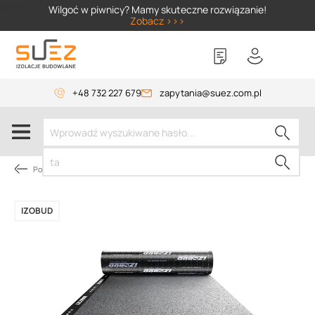
SIZER
Wilgoć w piwnicy? Mamy skuteczne rozwiązanie!
Zobacz >>>
+48 732 227 679
zapytania@suez.com.pl
Pokrycie dachów płaskich
IZOBUD