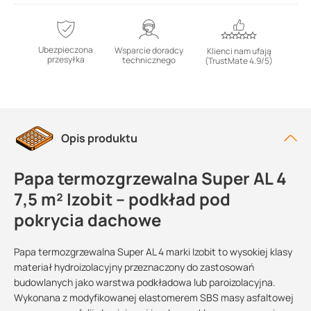
Ubezpieczona
Wsparcie doradcy
Klienci nam ufają
przesyłka
technicznego
(TrustMate 4.9/5)
Opis produktu
Papa termozgrzewalna Super AL 4
7,5 m² Izobit – podkład pod
pokrycia dachowe
Papa termozgrzewalna Super AL 4 marki Izobit to wysokiej klasy
materiał hydroizolacyjny przeznaczony do zastosowań
budowlanych jako warstwa podkładowa lub paroizolacyjna.
Wykonana z modyfikowanej elastomerem SBS masy asfaltowej