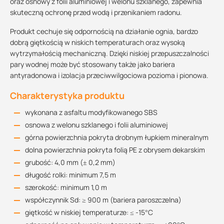
oraz osnowy z folii aluminiowej i welonu szklanego, zapewnia
skuteczną ochronę przed wodą i przenikaniem radonu.
Produkt cechuje się odpornością na działanie ognia, bardzo
dobrą giętkością w niskich temperaturach oraz wysoką
wytrzymałością mechaniczną. Dzięki niskiej przepuszczalności
pary wodnej może być stosowany także jako bariera
antyradonowa i izolacja przeciwwilgociowa pozioma i pionowa.
Charakterystyka produktu
wykonana z asfaltu modyfikowanego SBS
osnowa z welonu szklanego i folii aluminiowej
górna powierzchnia pokryta drobnym łupkiem mineralnym
dolna powierzchnia pokryta folią PE z obrysem dekarskim
grubość: 4,0 mm (± 0,2 mm)
długość rolki: minimum 7,5 m
szerokość: minimum 1,0 m
współczynnik Sd: ≥ 900 m (bariera paroszczelna)
giętkość w niskiej temperaturze: ≤ -15°C