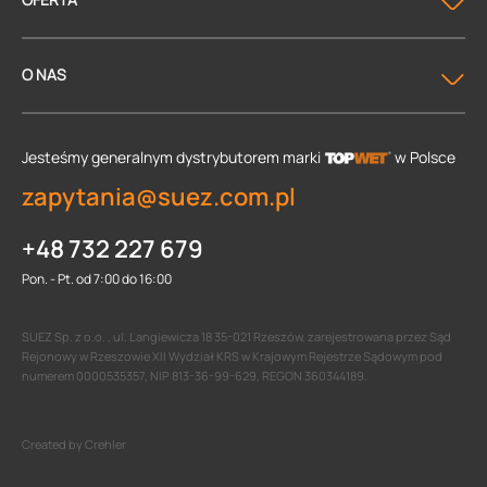
O NAS
Jesteśmy generalnym dystrybutorem
marki
w Polsce
zapytania@suez.com.pl
+48 732 227 679
Pon. - Pt. od 7:00 do 16:00
SUEZ Sp. z o.o. , ul. Langiewicza 18 35-021 Rzeszów, zarejestrowana przez Sąd
Rejonowy w Rzeszowie XII Wydział KRS w Krajowym Rejestrze Sądowym pod
numerem 0000535357, NIP 813-36-99-629, REGON 360344189.
Created by Crehler