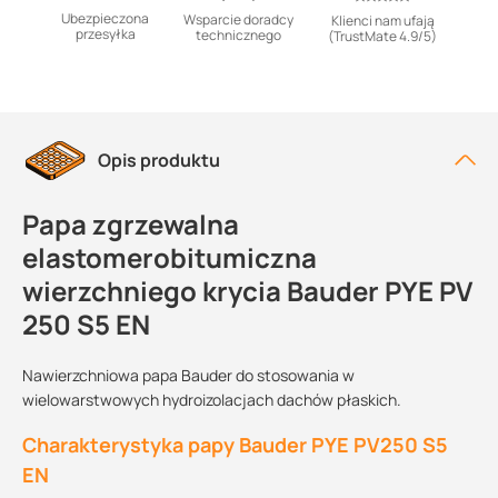
Ubezpieczona
Wsparcie doradcy
Klienci nam ufają
przesyłka
technicznego
(TrustMate 4.9/5)
Opis produktu
Papa zgrzewalna
elastomerobitumiczna
wierzchniego krycia Bauder PYE PV
250 S5 EN
Nawierzchniowa papa Bauder do stosowania w
wielowarstwowych hydroizolacjach dachów płaskich.
Charakterystyka papy Bauder PYE PV250 S5
EN