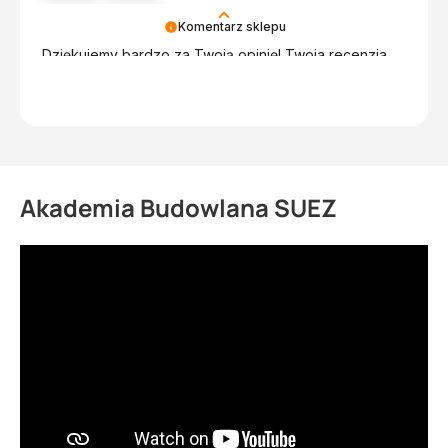
Komentarz sklepu
Dziękujemy bardzo za Twoją opinię! Twoja recenzja
wiele dla nas znaczy - dzięki niej wiemy, że jesteśmy
na właściwym torze :) Z pozdrowieniami, obsługa
sklepu.
Akademia Budowlana SUEZ