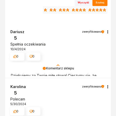
Wyczyść
Szukaj
Dariusz
zweryfikowano
5
Spełnia oczekiwania
10/4/2024
0
0
Komentarz sklepu
Dziękujemy za Twoje miłe słowa! Cieszymy się, że
nasze produkty spełniają Twoje oczekiwania. Twoje
zadowolenie jest dla nas najważniejsze. Pozdrawiamy,
Karolina
zweryfikowano
obsługa sklepu.
5
Polecam
5/30/2024
0
0