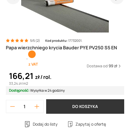
5/5 (2)
Kod produktu:
17732001.
Papa wierzchniego krycia Bauder PYE PV250 S5 EN
z VAT
Dostawa od
99 zł
166,21
zł
rol.
33,24 zł
/
m2
Dostępność:
Wysyłka w 24 godziny
DO KOSZYKA
Dodaj do listy
Zapytaj o ofertę