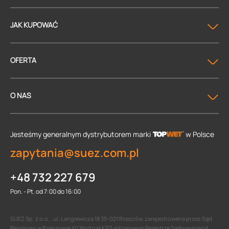
JAK KUPOWAĆ
OFERTA
O NAS
Jesteśmy generalnym dystrybutorem
marki
w Polsce
zapytania@suez.com.pl
+48 732 227 679
Pon. - Pt. od 7:00 do 16:00
SUEZ Sp. z o.o. , ul. Langiewicza 18 35-021 Rzeszów, zarejestrowana przez Sąd
Rejonowy w Rzeszowie XII Wydział KRS w Krajowym Rejestrze Sądowym pod