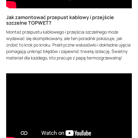
Jak zamontować przepust kablowy i przejście
szczelne TOPWET?
Montaż przepustu kablowego i przejścia szczelnego może
wydawać się skomplikowany, ale ten poradnik pokazuje, jak
zrobić to krok po kroku. Praktyczne wskazówki i dokładne ujęcia
pomagają uniknąć błędów i zapewnić trwałą izolację. Świetny
materiał dla każdego, kto pracuje z papą termozgrzewalną!