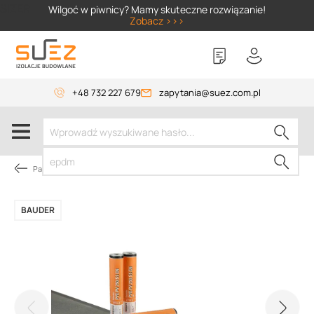
SIZER
Wilgoć w piwnicy? Mamy skuteczne rozwiązanie!
Zobacz >>>
+48 732 227 679
zapytania@suez.com.pl
Papy dachowe
BAUDER