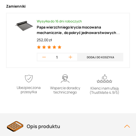
Zamienniki
Wysyłka do 16 dni roboczych
Papa wierzchniego krycia mocowana
mechanicznie , do pokryć jednowarstwowych
ICOPAL Monodach WM gr. 5,5mm (5m2)
252,00 zł
DODAJ DO KOSZYKA
Ubezpieczona
Wsparcie doradcy
Klienci nam ufają
przesyłka
technicznego
(TrustMate 4.9/5)
Opis produktu