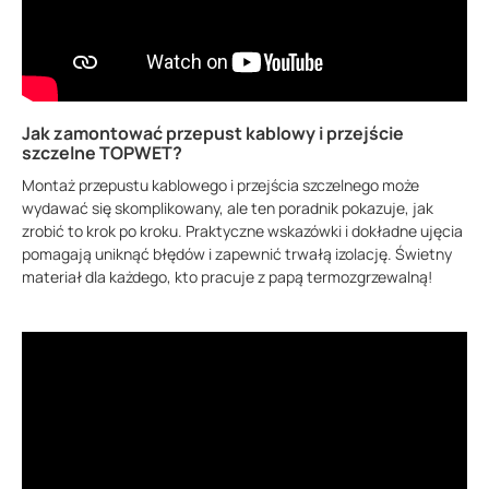
Jak zamontować przepust kablowy i przejście
szczelne TOPWET?
Montaż przepustu kablowego i przejścia szczelnego może
wydawać się skomplikowany, ale ten poradnik pokazuje, jak
zrobić to krok po kroku. Praktyczne wskazówki i dokładne ujęcia
pomagają uniknąć błędów i zapewnić trwałą izolację. Świetny
materiał dla każdego, kto pracuje z papą termozgrzewalną!