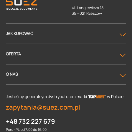
ul. Langiewicza 18
35 - 021 Rzeszów
JAK KUPOWAĆ
OFERTA
O NAS
Jesteśmy generalnym dystrybutorem
marki
w Polsce
zapytania@suez.com.pl
+48 732 227 679
Pon. - Pt. od 7:00 do 16:00