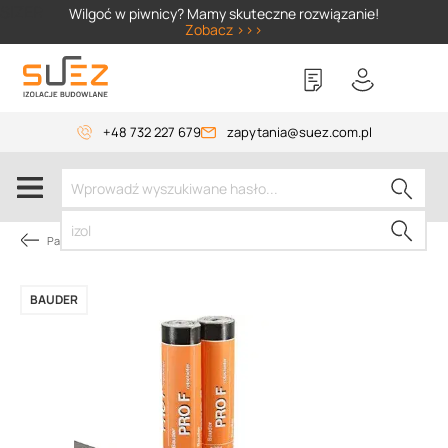
SIZER
Wilgoć w piwnicy? Mamy skuteczne rozwiązanie!
Zobacz >>>
+48 732 227 679
zapytania@suez.com.pl
Papy dachowe
BAUDER