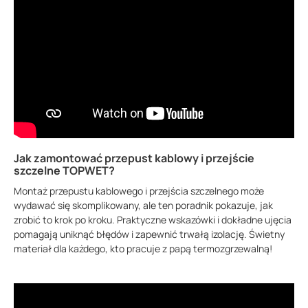
Jak zamontować przepust kablowy i przejście
szczelne TOPWET?
Montaż przepustu kablowego i przejścia szczelnego może
wydawać się skomplikowany, ale ten poradnik pokazuje, jak
zrobić to krok po kroku. Praktyczne wskazówki i dokładne ujęcia
pomagają uniknąć błędów i zapewnić trwałą izolację. Świetny
materiał dla każdego, kto pracuje z papą termozgrzewalną!