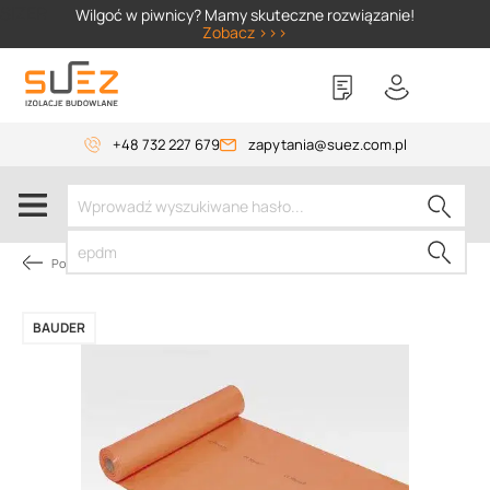
SIZER
Wilgoć w piwnicy? Mamy skuteczne rozwiązanie!
Zobacz >>>
+48 732 227 679
zapytania@suez.com.pl
Pokrycie dachów płaskich
BAUDER