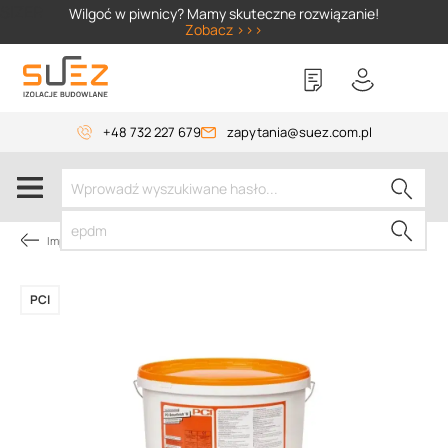
SIZER
Wilgoć w piwnicy? Mamy skuteczne rozwiązanie!
Zobacz >>>
+48 732 227 679
zapytania@suez.com.pl
Impregnaty
PCI