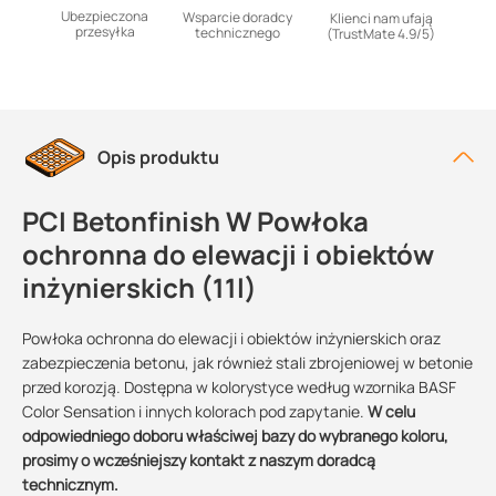
Ubezpieczona
Wsparcie doradcy
Klienci nam ufają
przesyłka
technicznego
(TrustMate 4.9/5)
Opis produktu
PCI Betonfinish W Powłoka
ochronna do elewacji i obiektów
inżynierskich (11l)
Powłoka ochronna do elewacji i obiektów inżynierskich oraz
zabezpieczenia betonu, jak również stali zbrojeniowej w betonie
przed korozją. Dostępna w kolorystyce według wzornika BASF
Color Sensation i innych kolorach pod zapytanie.
W celu
odpowiedniego doboru właściwej bazy do wybranego koloru,
prosimy o wcześniejszy kontakt z naszym doradcą
technicznym.