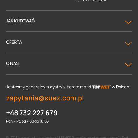
JAK KUPOWAĆ
OFERTA
O NAS
Jesteśmy generalnym dystrybutorem
marki
w Polsce
zapytania@suez.com.pl
+48 732 227 679
Pon. - Pt. od 7:00 do 16:00
SUEZ Sp. z o.o. , ul. Langiewicza 18 35-021 Rzeszów, zarejestrowana przez Sąd