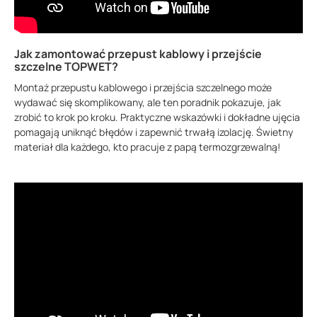
Jak zamontować przepust kablowy i przejście
szczelne TOPWET?
Montaż przepustu kablowego i przejścia szczelnego może
wydawać się skomplikowany, ale ten poradnik pokazuje, jak
zrobić to krok po kroku. Praktyczne wskazówki i dokładne ujęcia
pomagają uniknąć błędów i zapewnić trwałą izolację. Świetny
materiał dla każdego, kto pracuje z papą termozgrzewalną!