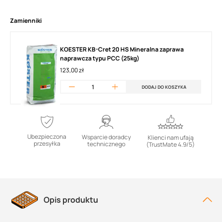
Zamienniki
KOESTER KB-Cret 20 HS Mineralna zaprawa
naprawcza typu PCC (25kg)
123,00 zł
DODAJ DO KOSZYKA
Ubezpieczona
Wsparcie doradcy
Klienci nam ufają
przesyłka
technicznego
(TrustMate 4.9/5)
Opis produktu