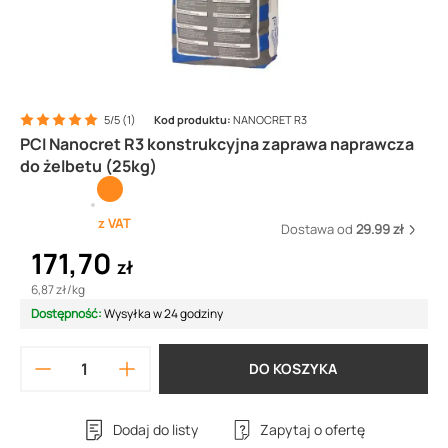
5/5 (1)
Kod produktu:
NANOCRET R3
PCI Nanocret R3 konstrukcyjna zaprawa naprawcza
do żelbetu (25kg)
z VAT
Dostawa od
29.99 zł
171,70
zł
6,87 zł
/
kg
Dostępność:
Wysyłka w 24 godziny
DO KOSZYKA
Dodaj do listy
Zapytaj o ofertę