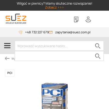
SIZER
Wilgoć w piwnicy? Mamy skuteczne rozwiązanie!
Zobacz >>>
+48 732 227 679
zapytania@suez.com.pl
Wylewki, materiały do betonu
PCI