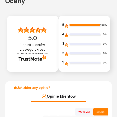
Oceny
5
100%
4
0%
5.0
3
0%
1
opinii klientów
z całego okresu
2
0%
zebranych i zweryfikowanych przez
1
0%
Jak zbieramy opinie?
Opinie klientów
Wyczyść
Szukaj