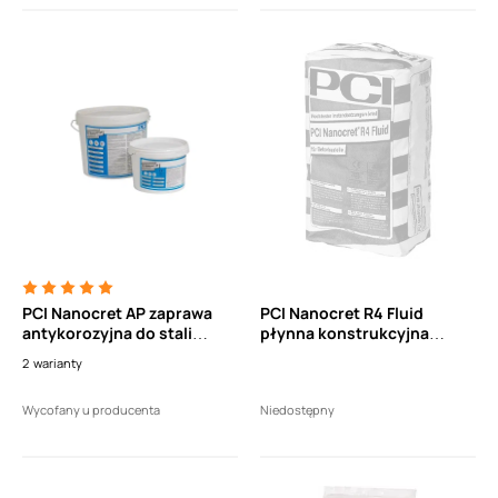
PCI Nanocret AP zaprawa
PCI Nanocret R4 Fluid
antykorozyjna do stali
płynna konstrukcyjna
zbrojeniowej i mostek
zaprawa naprawcza do
2
warianty
sczepny
żelbetu o bardzo wysokiej
wytrzymałości (25kg)
Wycofany u producenta
Niedostępny