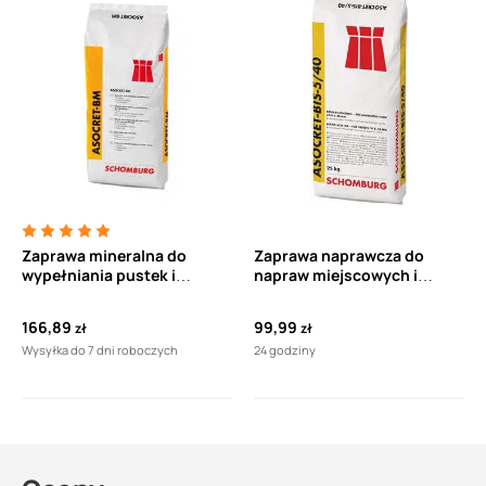
Zaprawa mineralna do
Zaprawa naprawcza do
wypełniania pustek i
napraw miejscowych i
odwiertów w murze
szpachlowania
SCHOMBURG ASOCRET-BM
całopowierzchniowego
166,89
99,99
zł
zł
25 kg
betonu w zakresie grubości
Wysyłka do 7 dni roboczych
24 godziny
od 5 do 40 mm SCHOMBURG
INDUCRET-BIS-5/40 25 kg