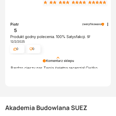
Piotr
zweryfikowano
5
Produkt godny polecenia. 100% Satysfakcji. 💯
12/2/2025
0
0
Komentarz sklepu
Bardzo cieszy nas Twoja świetna recenzja! Ciężko
pracujemy, aby sprostać wymaganiom klientów takich
jak Ty i jesteśmy zadowoleni, że nam się udało. Mamy
nadzieję, że do nas wrócisz :) Pozdrawiamy!
Akademia Budowlana SUEZ