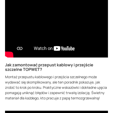
Jak zamontować przepust kablowy i przejście
szczelne TOPWET?
Montaż przepustu kablowego i przejścia szczelnego może
wydawać się skomplikowany, ale ten poradnik pokazuje, jak
zrobić to krok po kroku. Praktyczne wskazówki i dokładne ujęcia
pomagają uniknąć błędów i zapewnić trwałą izolację. Świetny
materiał dla każdego, kto pracuje z papą termozgrzewalną!