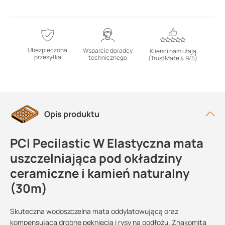
Ubezpieczona
Wsparcie doradcy
Klienci nam ufają
przesyłka
technicznego
(TrustMate 4.9/5)
Opis produktu
PCI Pecilastic W Elastyczna mata
uszczelniająca pod okładziny
ceramiczne i kamień naturalny
(30m)
Skuteczna wodoszczelna mata oddylatowującą oraz
kompensująca drobne pęknięcia i rysy na podłożu. Znakomita