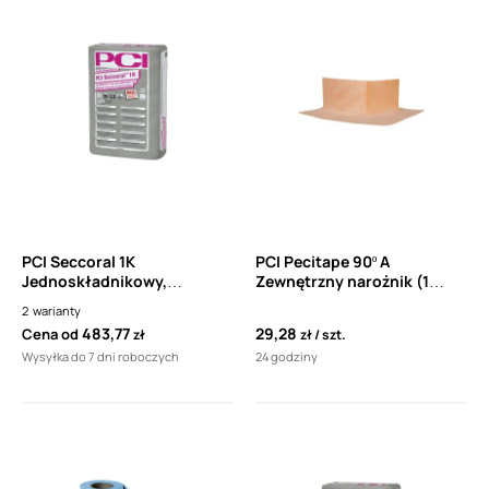
PCI Seccoral 1K
PCI Pecitape 90º A
Jednoskładnikowy,
Zewnętrzny narożnik (1
wodoszczelny, elastyczny
sztuka)
2
warianty
szlam cementowy
483,77
29,28
Cena od
zł
zł
szt.
Wysyłka do 7 dni roboczych
24 godziny