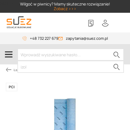
SIZER
Wilgoć w piwnicy? Mamy skuteczne rozwiązanie!
Zobacz >>>
+48 732 227 679
zapytania@suez.com.pl
Łazienka
PCI