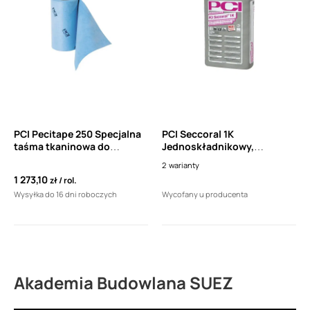
PCI Pecitape 250 Specjalna
PCI Seccoral 1K
taśma tkaninowa do
Jednoskładnikowy,
wodoszczelnych spoin
wodoszczelny, elastyczny
2
warianty
narożnikowych i łączących
szlam cementowy
1 273,10
zł
rol.
szer. 25 cm (20mb)
Wysyłka do 16 dni roboczych
Wycofany u producenta
Akademia Budowlana SUEZ