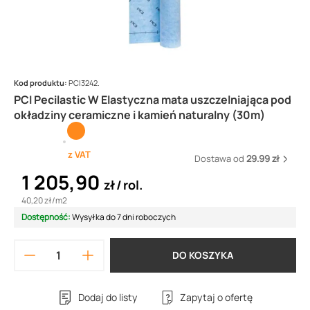
Kod produktu:
PCI3242.
PCI Pecilastic W Elastyczna mata uszczelniająca pod
okładziny ceramiczne i kamień naturalny (30m)
z VAT
Dostawa od
29.99 zł
1 205,90
zł
rol.
40,20 zł
/
m2
Dostępność:
Wysyłka do 7 dni roboczych
DO KOSZYKA
Dodaj do listy
Zapytaj o ofertę