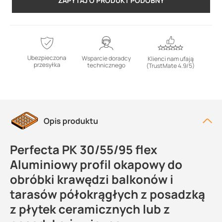
ZAPYTAJ O PRODUKT PODOBNY
Ubezpieczona
Wsparcie doradcy
Klienci nam ufają
przesyłka
technicznego
(TrustMate 4.9/5)
Opis produktu
Perfecta PK 30/55/95 flex
Aluminiowy profil okapowy do
obróbki krawędzi balkonów i
tarasów półokrągłych z posadzką
z płytek ceramicznych lub z