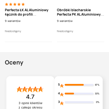
Perfecta ŁK AL Aluminiowy
Obróbki blacharskie
łącznik do profili
Perfecta PK AL Aluminiowy
okapowych PK AL oraz PK AL
profil okapowy do obróbki
9
wariantów
9
wariantów
flex
krawędzi balkonów i
tarasów 2m
Niedostępny
Niedostępny
Oceny
5
67%
4
33%
4.7
3
0%
3
opinii klientów
z całego okresu