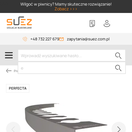
SIZER
Wilgoć w piwnicy? Mamy skuteczne rozwiązanie!
Zobacz >>>
+48 732 227 679
zapytania@suez.com.pl
Profile okapowe na taras / profil balkonowy okapowy
PERFECTA