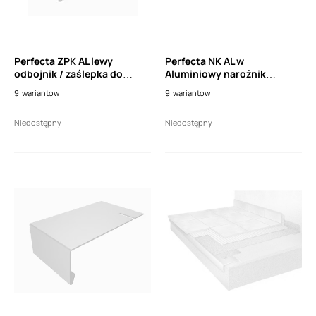
Perfecta ZPK AL lewy
Perfecta NK AL w
odbojnik / zaślepka do
Aluminiowy narożnik
profili okapowych PK AL
wewnętrzny 90° do profili
9
wariantów
9
wariantów
oraz PK AL flex
okapowych PK AL oraz PK AL
flex
Niedostępny
Niedostępny