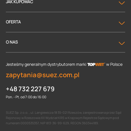
JAK KUPOWAĆ
OFERTA
O NAS
Jesteśmy generalnym dystrybutorem
marki
w Polsce
zapytania@suez.com.pl
+48 732 227 679
Pon. - Pt. od 7:00 do 16:00
SUEZ Sp. z o.o. , ul. Langiewicza 18 35-021 Rzeszów, zarejestrowana przez Sąd
Rejonowy w Rzeszowie XII Wydział KRS w Krajowym Rejestrze Sądowym pod
numerem 0000535357, NIP 813-36-99-629, REGON 360344189.