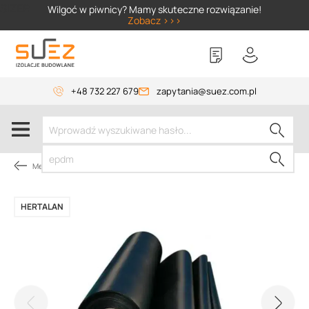
SIZER
Wilgoć w piwnicy? Mamy skuteczne rozwiązanie!
Zobacz >>>
+48 732 227 679
zapytania@suez.com.pl
Membrany dachowe
HERTALAN