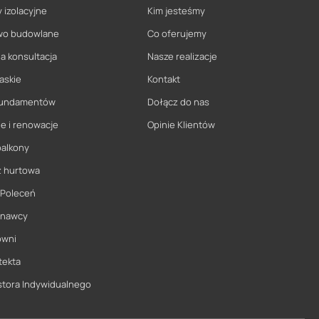
 izolacyjne
Kim jesteśmy
wo budowlane
Co oferujemy
a konsultacja
Nasze realizacje
askie
Kontakt
 fundamentów
Dołącz do nas
e i renowacje
Opinie Klientów
balkony
ż hurtowa
 Poleceń
onawcy
owni
tekta
stora Indywidualnego