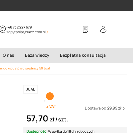
+48 732 227 679
zapytania@suez.com.pl
O nas
Baza wiedzy
Bezpłatna konsultacja
nej do wpustów o średnicy 50 Jual
JUAL
z VAT
Dostawa od
29.99 zł
57,70
zł
szt.
Dostępność:
Wysyłka do 16 dni roboczych