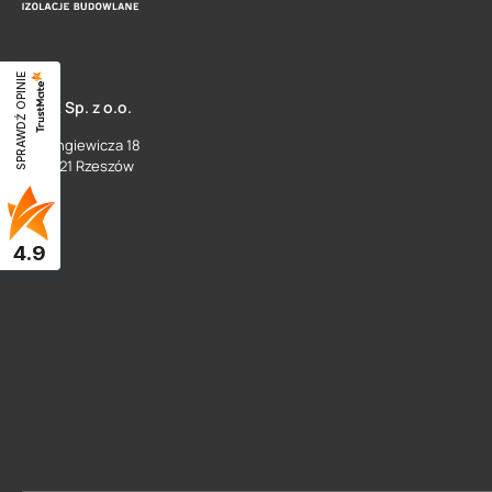
SPRAWDŹ OPINIE
SUEZ Sp. z o.o.
ul. Langiewicza 18
35 - 021 Rzeszów
4.9