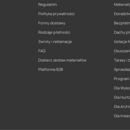
Regulamin
Materiały
Polityka prywatności
Doradzt
Formy dostawy
Bezpłatn
Rodzaje płatności
Dachy pł
Zwroty i reklamacje
Izolacja
FAQ
Osuszani
Dobierz zestaw materiałów
Tarasy i 
Platforma B2B
Sprzeda
Program
Dla Wyk
Dla Hurt
Dla Archi
Dla Inwe