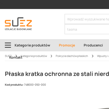
SIZER
Kategorie produktów
Promocje
Producenci
SUEZ
Kategorie produktów
Pokrycie dachów płaskich
Wpusty i 
Kontakt
Płaska kratka ochronna ze stali nie
Kod produktu:
748000-050-000