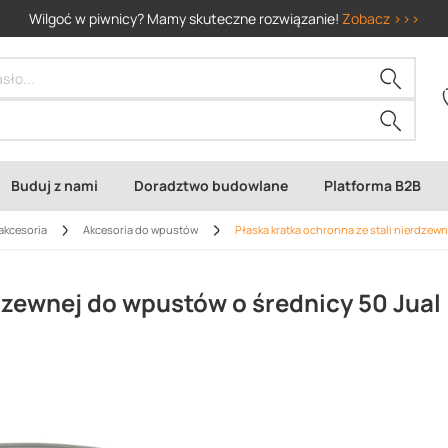
Wilgoć w piwnicy? Mamy skuteczne rozwiązanie!
Zobacz >>>
Buduj z nami
Doradztwo budowlane
Platforma B2B
akcesoria
Akcesoria do wpustów
Płaska kratka ochronna ze stali nierdzew
rdzewnej do wpustów o średnicy 50 Jual