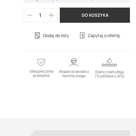
DO KOSZYKA
Dodaj do listy
Zapytaj o ofertę
Ubezpieczona
Wsparcie doradcy
Klienci nam ufają
przesyłka
technicznego
(TrustMate 4.9/5)