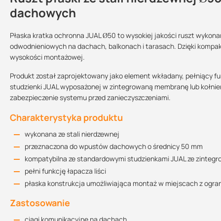
dachowych
Płaska kratka ochronna JUAL Ø50 to wysokiej jakości ruszt wykona
odwodnieniowych na dachach, balkonach i tarasach. Dzięki kompak
Sprzedajemy na:
Podlega zwrotowi?:
wysokości montażowej.
sztuki
tak
Produkt został zaprojektowany jako element wkładany, pełniący f
studzienki JUAL wyposażonej w zintegrowaną membranę lub kołnie
Kart
zabezpieczenie systemu przed zanieczyszczeniami.
Charakterystyka produktu
wykonana ze stali nierdzewnej
przeznaczona do wpustów dachowych o średnicy 50 mm
kompatybilna ze standardowymi studzienkami JUAL ze zinteg
pełni funkcję łapacza liści
płaska konstrukcja umożliwiająca montaż w miejscach z ogra
Zastosowanie
ciągi komunikacyjne na dachach