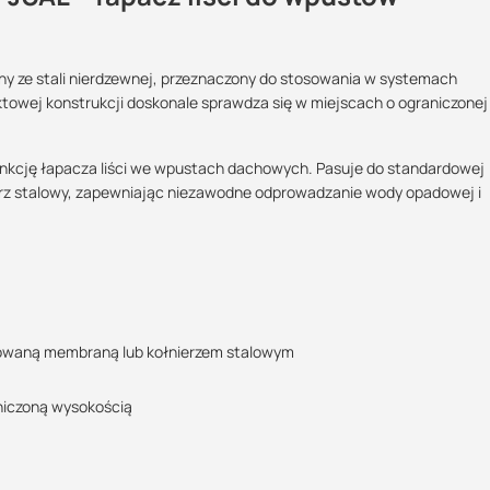
ny ze stali nierdzewnej, przeznaczony do stosowania w systemach
Maszy pytania lub wątpliwości?
towej konstrukcji doskonale sprawdza się w miejscach o ograniczonej
Skontaktuj się z nami
unkcję łapacza liści we wpustach dachowych. Pasuje do standardowej
Justyna Sowa
rz stalowy, zapewniając niezawodne odprowadzanie wody opadowej i
Specjalista doradca
a techniczna
+48 732 227 687
526.94 KB
07:00 - 15:00
justyna@suez.com.pl
POBIERZ
rowaną membraną lub kołnierzem stalowym
niczoną wysokością