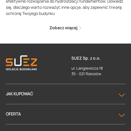
efektywne rozwiązania do hydroizolacji fundamentów. Dowiedz
się, dlaczego warto rozważyć inne opcje, aby zapewnić trwałą
ochronę Twojego budynku
Zobacz więcej
SUEZ Sp. z o.o.
ul. Langiewicza 18
35 - 021 Rzeszów
JAK KUPOWAĆ
OFERTA