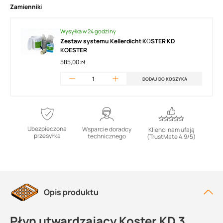
Zamienniki
Wysyłka w 24 godziny
Zestaw systemu Kellerdicht KÖSTER KD
KOESTER
585,00 zł
DODAJ DO KOSZYKA
Ubezpieczona
Wsparcie doradcy
Klienci nam ufają
przesyłka
technicznego
(TrustMate 4.9/5)
Opis produktu
Płyn utwardzający Koster KD 3