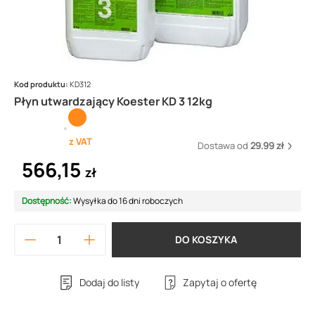
Kod produktu:
KD312
Płyn utwardzający Koester KD 3 12kg
z VAT
Dostawa od
29.99 zł
566,15
zł
Dostępność:
Wysyłka do 16 dni roboczych
DO KOSZYKA
Dodaj do listy
Zapytaj o ofertę