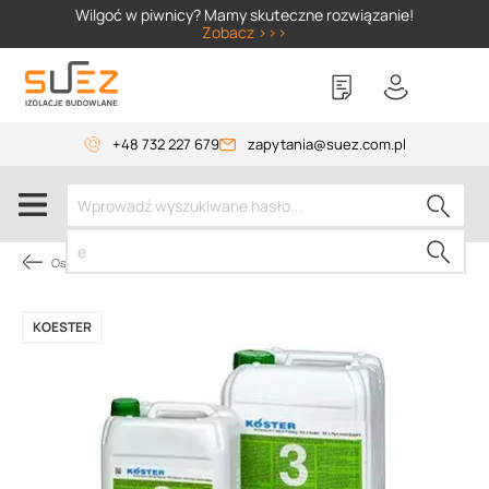
SIZER
Wilgoć w piwnicy? Mamy skuteczne rozwiązanie!
Zobacz >>>
+48 732 227 679
zapytania@suez.com.pl
Osuszanie budynków
KOESTER