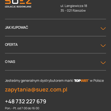
ul. Langiewicza 18
35 - 021 Rzeszów
JAK KUPOWAĆ
OFERTA
O NAS
Jesteśmy generalnym dystrybutorem
marki
w Polsce
zapytania@suez.com.pl
+48 732 227 679
Pon. - Pt. od 7:00 do 16:00