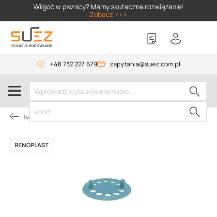
SIZER
Wilgoć w piwnicy? Mamy skuteczne rozwiązanie!
Zobacz >>>
+48 732 227 679
zapytania@suez.com.pl
Tarasy i balkony wentylowane
RENOPLAST