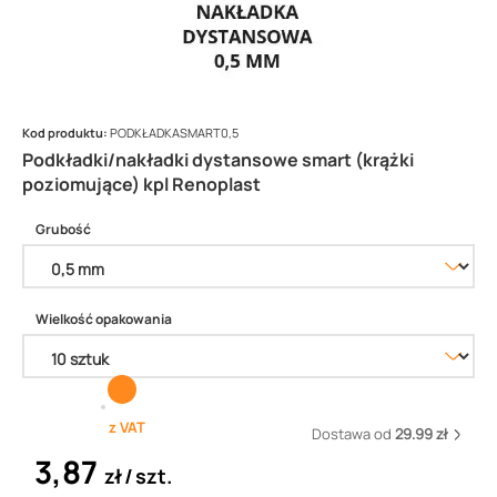
Kod produktu:
PODKŁADKASMART0,5
Podkładki/nakładki dystansowe smart (krążki
poziomujące) kpl Renoplast
Grubość
Wielkość opakowania
z VAT
Dostawa od
29.99 zł
3,87
zł
szt.