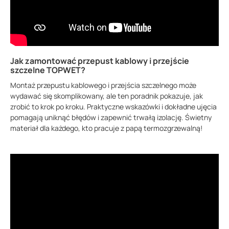
Jak zamontować przepust kablowy i przejście
szczelne TOPWET?
Montaż przepustu kablowego i przejścia szczelnego może
wydawać się skomplikowany, ale ten poradnik pokazuje, jak
zrobić to krok po kroku. Praktyczne wskazówki i dokładne ujęcia
pomagają uniknąć błędów i zapewnić trwałą izolację. Świetny
materiał dla każdego, kto pracuje z papą termozgrzewalną!