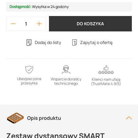
Dostępność:
Wysyłka w 24 godziny
DO KOSZYKA
Dodaj do listy
Zapytaj o ofertę
Ubezpieczona
Wsparcie doradcy
Klienci nam ufają
przesyłka
technicznego
(TrustMate 4.9/5)
Opis produktu
Zestaw dystansowy SMART