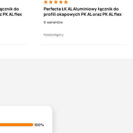
łącznik do
Perfecta ŁK AL Aluminiowy łącznik do
 PK AL flex
profili okapowych PK AL oraz PK AL flex
9
wariantów
Niedostępny
100%