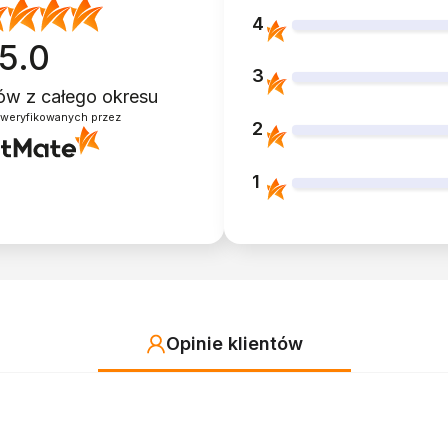
4
5.0
3
ntów
z całego okresu
zweryfikowanych przez
2
1
Opinie klientów