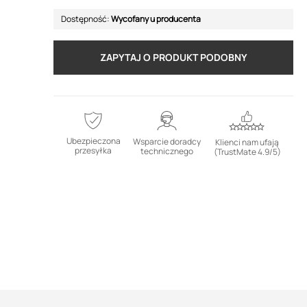
Dostępność:
Wycofany u producenta
ZAPYTAJ O PRODUKT PODOBNY
Ubezpieczona
Wsparcie doradcy
Klienci nam ufają
przesyłka
technicznego
(TrustMate 4.9/5)