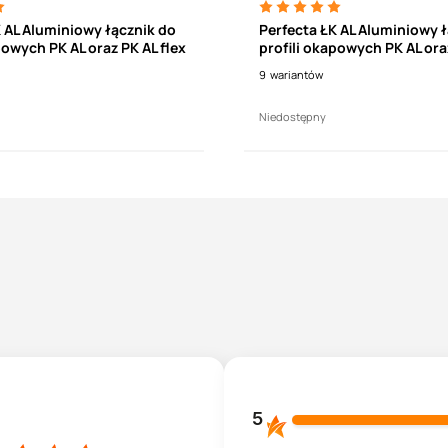
K AL Aluminiowy łącznik do
Perfecta ŁK AL Aluminiowy 
powych PK AL oraz PK AL flex
profili okapowych PK AL oraz
9
wariantów
Niedostępny
5