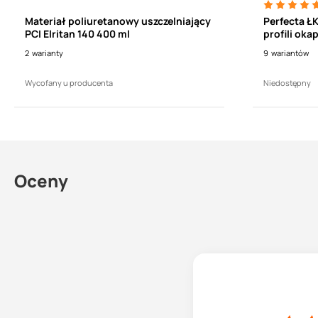
Materiał poliuretanowy uszczelniający
Perfecta Ł
PCI Elritan 140 400 ml
profili oka
2
warianty
9
wariantów
Wycofany u producenta
Niedostępny
Oceny