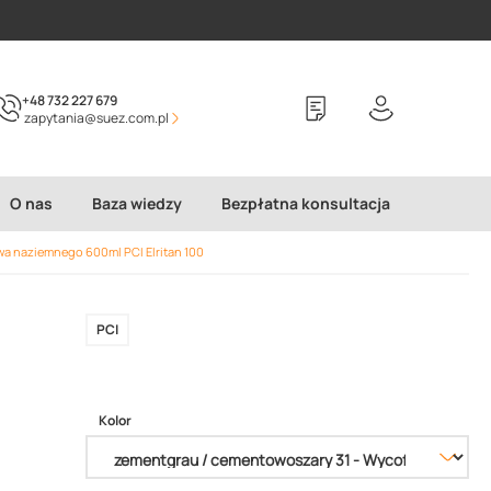
+48 732 227 679
zapytania@suez.com.pl
O nas
Baza wiedzy
Bezpłatna konsultacja
wa naziemnego 600ml PCI Elritan 100
l
PCI
Kolor