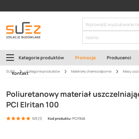
SIZER
Kategorie produktów
Promocje
Producenci
SUEZ
Kategorie produktów
Materiały chemoodporne
Masy usz
Kontakt
Poliuretanowy materiał uszczelnia
PCI Elritan 100
5/5 (1)
Kod produktu:
PCI1946