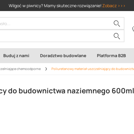
Wilgoć w piwnicy? Mamy skuteczne rozwiązanie!
Zobacz >>>
Buduj z nami
Doradztwo budowlane
Platforma B2B
czelniające chemoodporne
Poliuretanowy materiał uszczelniający do budownict
jący do budownictwa naziemnego 600m