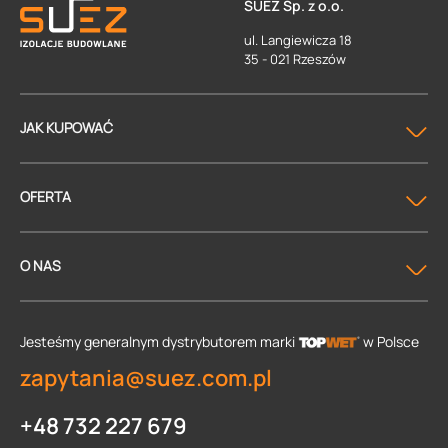
SUEZ Sp. z o.o.
ul. Langiewicza 18
35 - 021 Rzeszów
JAK KUPOWAĆ
OFERTA
O NAS
Jesteśmy generalnym dystrybutorem
marki
w Polsce
zapytania@suez.com.pl
+48 732 227 679