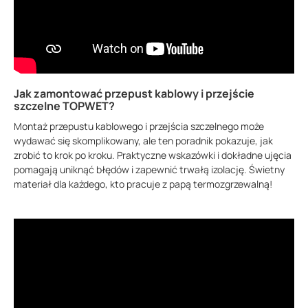
Jak zamontować przepust kablowy i przejście
szczelne TOPWET?
Montaż przepustu kablowego i przejścia szczelnego może
wydawać się skomplikowany, ale ten poradnik pokazuje, jak
zrobić to krok po kroku. Praktyczne wskazówki i dokładne ujęcia
pomagają uniknąć błędów i zapewnić trwałą izolację. Świetny
materiał dla każdego, kto pracuje z papą termozgrzewalną!