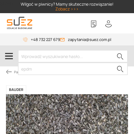
SIZER
Wilgoć w piwnicy? Mamy skuteczne rozwiązanie!
Zobacz >>>
+48 732 227 679
zapytania@suez.com.pl
Papy dachowe
BAUDER