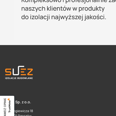
SPRAWDŹ OPINIE
SUEZ Sp. z o.o.
ul. Langiewicza 18
35 - 021 Rzeszów