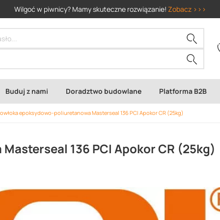
Wilgoć w piwnicy? Mamy skuteczne rozwiązanie!
Zobacz >>>
Buduj z nami
Doradztwo budowlane
Platforma B2B
owłoka epoksydowo-poliuretanowa Masterseal 136 PCI Apokor CR (25kg)
Masterseal 136 PCI Apokor CR (25kg)