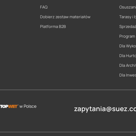
FAQ
Osuszani
Dobierz zestaw materiałów
Tarasy i 
Platforma B2B
Sprzeda
Program
Dla Wyk
Dla Hurt
Dla Archi
Dla Inwe
w Polsce
zapytania@suez.co