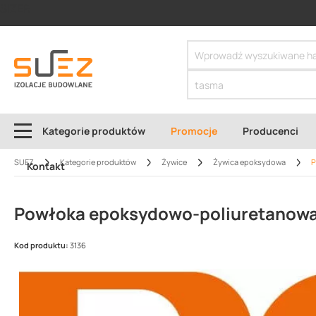
SIZER
Kategorie produktów
Promocje
Producenci
SUEZ
Kategorie produktów
Żywice
Żywica epoksydowa
P
Kontakt
Powłoka epoksydowo-poliuretanowa 
Kod produktu:
3136