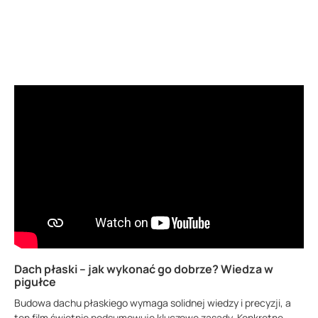
Dach płaski – jak wykonać go dobrze? Wiedza w
pigułce
Budowa dachu płaskiego wymaga solidnej wiedzy i precyzji, a
ten film świetnie podsumowuje kluczowe zasady. Konkretne