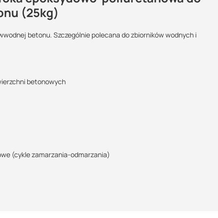
tonu (25kg)
wodnej betonu. Szczególnie polecana do zbiorników wodnych i
Maszy pytania lub wątpliwości?
Podlega zwrotowi?:
POBIERZ
Skontaktuj się z nami
nie
wierzchni betonowych
Marek Nogaj
Specjalista doradca
POBIERZ
+48 732 227 686
07:00 - 15:00
marek@suez.com.pl
owe (cykle zamarzania-odmarzania)