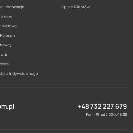
e i renowacje
Opinie Klientów
balkony
ż hurtowa
 Poleceń
onawcy
owni
tekta
stora Indywidualnego
m.pl
+48 732 227 679
Pon. - Pt. od 7:00 do 16:00