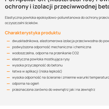
ochrony i izolacji przeciwwodnej be
Elastyczna powłoka epoksydowo-poliuretanowa do ochrony przeciw
apokor-cr_pl_KT.pdf
oczyszczalni ścieków.
Kolor:
Sprzedajemy na:
Wielkość
239.03 KB
opakowania:
Charakterystyka produktu
szary
opakowania
25 kg
dwuskładnikowa, elastomerowa izolacja przeciwwodna do po
apokor-cr_DE0134-01_pl_DWU.pdf
podwyższona odporność mechaniczna i chemiczna
Zużycie
167.63 KB
wodoszczelna, odporna na przenikanie CO2
ok. 0,5 - 0,6 kg/m2 (przy dwóch warstwach)
elastyczna powłoka mostkująca rysy
wysoka przyczepność do betonu
łatwa w aplikacji (niska lepkość)
wysoka odporność na ścieranie i zmienne warunki temperatur
odporna na ogień
przeznaczona zarówno do wewnątrz jak i na zewnątrz