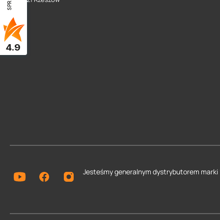
4.9
Jesteśmy generalnym dystrybutorem
marki