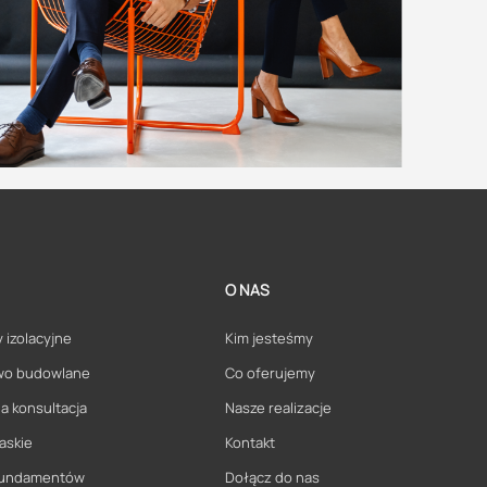
O NAS
 izolacyjne
Kim jesteśmy
wo budowlane
Co oferujemy
a konsultacja
Nasze realizacje
askie
Kontakt
 fundamentów
Dołącz do nas