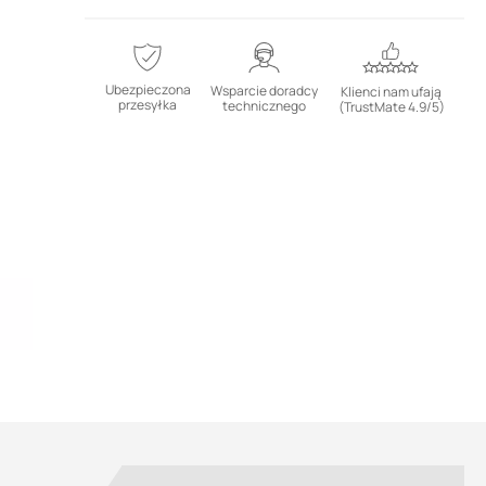
Ubezpieczona
Wsparcie doradcy
Klienci nam ufają
przesyłka
technicznego
(TrustMate 4.9/5)