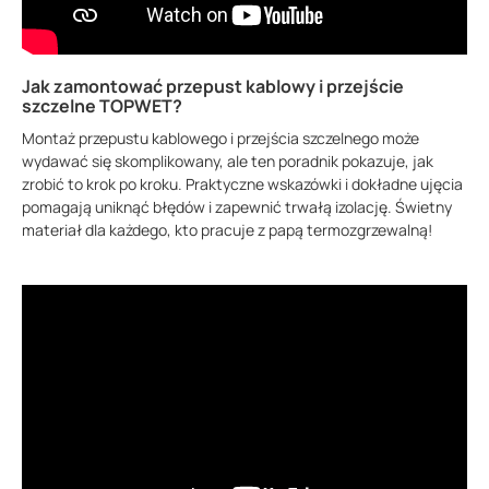
Jak zamontować przepust kablowy i przejście
szczelne TOPWET?
Montaż przepustu kablowego i przejścia szczelnego może
wydawać się skomplikowany, ale ten poradnik pokazuje, jak
zrobić to krok po kroku. Praktyczne wskazówki i dokładne ujęcia
pomagają uniknąć błędów i zapewnić trwałą izolację. Świetny
materiał dla każdego, kto pracuje z papą termozgrzewalną!