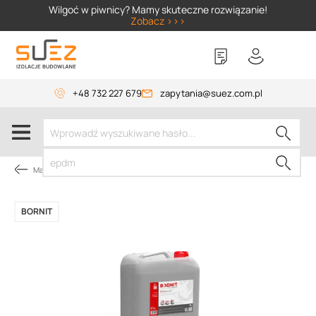
SIZER
Wilgoć w piwnicy? Mamy skuteczne rozwiązanie!
Zobacz >>>
+48 732 227 679
zapytania@suez.com.pl
Masy bitumiczne
BORNIT