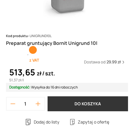
Kod produktu:
UNIGRUND10L
Preparat gruntujący Bornit Unigrund 10l
z VAT
Dostawa od
29.99 zł
513,65
zł
szt.
51,37 zł
/
l
Dostępność:
Wysyłka do 16 dni roboczych
DO KOSZYKA
Dodaj do listy
Zapytaj o ofertę