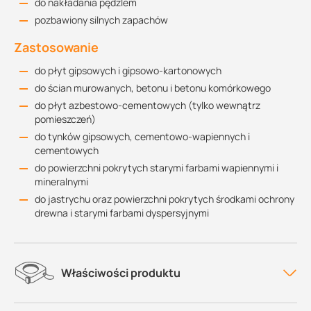
do nakładania pędzlem
pozbawiony silnych zapachów
Zastosowanie
do płyt gipsowych i gipsowo-kartonowych
do ścian murowanych, betonu i betonu komórkowego
do płyt azbestowo-cementowych (tylko wewnątrz
pomieszczeń)
do tynków gipsowych, cementowo-wapiennych i
cementowych
do powierzchni pokrytych starymi farbami wapiennymi i
mineralnymi
do jastrychu oraz powierzchni pokrytych środkami ochrony
drewna i starymi farbami dyspersyjnymi
Właściwości produktu