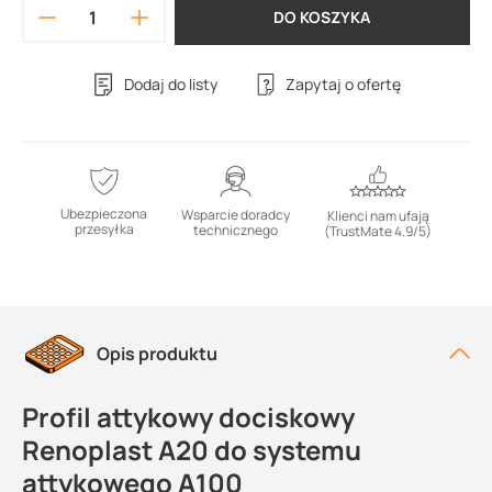
DO KOSZYKA
Dodaj do listy
Zapytaj o ofertę
Ubezpieczona
Wsparcie doradcy
Klienci nam ufają
przesyłka
technicznego
(TrustMate 4.9/5)
Opis produktu
Profil attykowy dociskowy
Renoplast A20 do systemu
attykowego A100