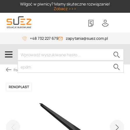
SIZER
Wilgoć w piwnicy? Mamy skuteczne rozwiązanie!
Zobacz >>>
+48 732 227 679
zapytania@suez.com.pl
Pokrycie dachów płaskich
RENOPLAST