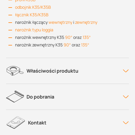
odbojnik K35/K35B
łącznik K35/K35B
narożnik łączący
wewnętrzny
i
zewnętrzny
narożnik typu loggia
narożnik wewnętrzny K35
90°
oraz
135°
narożnik zewnętrzny K35
90°
oraz
135°
Właściwości produktu
Do pobrania
Kontakt