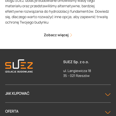
blogu SUEZ Izolacje Budowlane omówiliśmy wady tego
materiału oraz przedstawiliśmy alternatywne, bardziej
efektywne rozwiązania do hydroizolacji fundamentów. Dowiedz
się, dlaczego warto rozważyć inne opcje, aby zapewnić trwałą
ochronę Twojego budynku
Zobacz więcej
SUEZ Sp. z o.o.
ul. Langiewicza 18
35 - 021 Rzeszów
JAK KUPOWAĆ
OFERTA