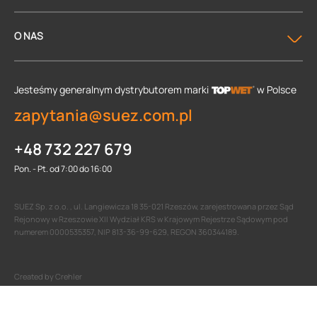
O NAS
Jesteśmy generalnym dystrybutorem
marki
w Polsce
zapytania@suez.com.pl
+48 732 227 679
Pon. - Pt. od 7:00 do 16:00
SUEZ Sp. z o.o. , ul. Langiewicza 18 35-021 Rzeszów, zarejestrowana przez Sąd
Rejonowy w Rzeszowie XII Wydział KRS w Krajowym Rejestrze Sądowym pod
numerem 0000535357, NIP 813-36-99-629, REGON 360344189.
Created by Crehler