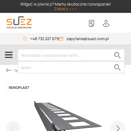
SIZER
Wilgoć w piwnicy? Mamy skuteczne rozwiązanie!
Zobacz >>>
+48 732 227 679
zapytania@suez.com.pl
Tarasy i balkony pod płytki
RENOPLAST