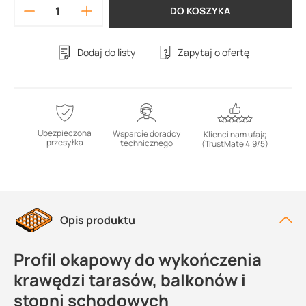
DO KOSZYKA
Dodaj do listy
Zapytaj o ofertę
Ubezpieczona
Wsparcie doradcy
Klienci nam ufają
przesyłka
technicznego
(TrustMate 4.9/5)
Opis produktu
Profil okapowy do wykończenia
krawędzi tarasów, balkonów i
stopni schodowych