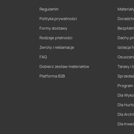
Regulamin
Materiały
Polityka prywatności
Doradzt
Formy dostawy
Bezpłatn
Rodzaje płatności
Dachy pł
Zwroty i reklamacje
Izolacja
FAQ
Osuszani
Dobierz zestaw materiałów
Tarasy i 
Platforma B2B
Sprzeda
Program
Dla Wyk
Dla Hurt
Dla Archi
Dla Inwe