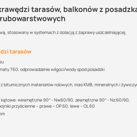
krawędzi tarasów, balkonów z posadzk
kapowy K60?
 grubowarstwowych
wą, stosowany w systemach z izolacją z zaprawy uszczelniającej,
Maszy pytania lub wątpliwości?
?:
Skontaktuj się z nami
ędzi tarasów
oradców technicznych
su
Wojciech Reichert
Specjalista doradca
a Techniczna
maty T60, odprowadzenie wilgoci/wody spod posadzki
+48 732 227 697
985.28 KB
z bitumicznych materiałów rolowych, mas KMB, mineralnych i żywicz
07:00 - 15:00
wojciech@suez.com.pl
POBIERZ
y kątowe: wewnętrzne 90° - Nw60/90, zewnętrzne 90° - Nz 60/90,
jniki przyścienne – prawe – OP 60, lewe – OL 60
5mm