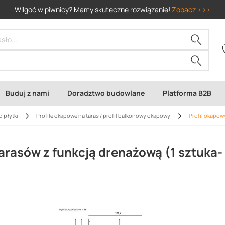
Wilgoć w piwnicy? Mamy skuteczne rozwiązanie!
Zobacz >>>
Buduj z nami
Doradztwo budowlane
Platforma B2B
d płytki
Profile okapowe na taras / profil balkonowy okapowy
Profil okapow
rasów z funkcją drenażową (1 sztuka-