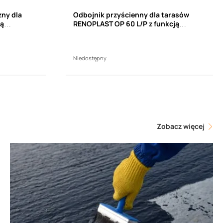
zny dla
Odbojnik przyścienny dla tarasów
wą
RENOPLAST OP 60 L/P z funkcją
tuka)
drenażową (komplet)
Niedostępny
Zobacz więcej