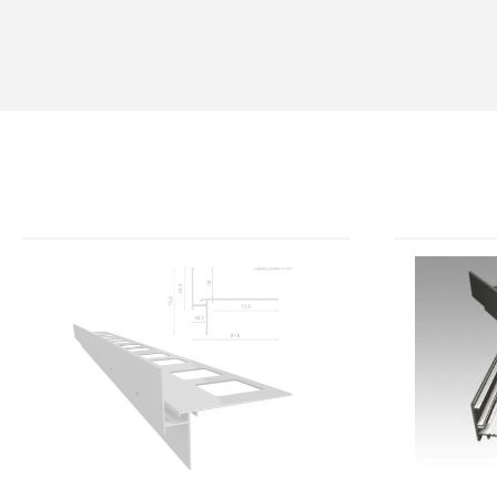
Cena dotyczy 1szt.- 2mb. Łączniki nie są elementem zestawu - należ
celu poprawnego doboru potrzebnych akcesoriów. Na zmówienie dost
sprzedawcy.