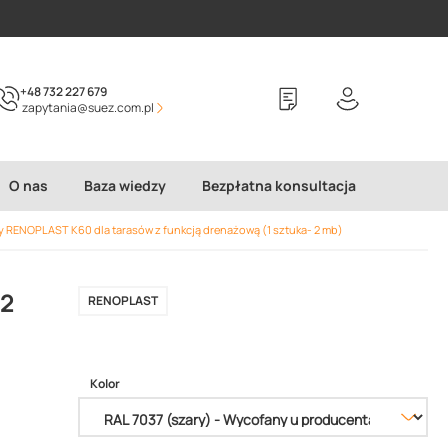
+48 732 227 679
zapytania@suez.com.pl
O nas
Baza wiedzy
Bezpłatna konsultacja
y RENOPLAST K60 dla tarasów z funkcją drenażową (1 sztuka- 2 mb)
 2
RENOPLAST
Kolor