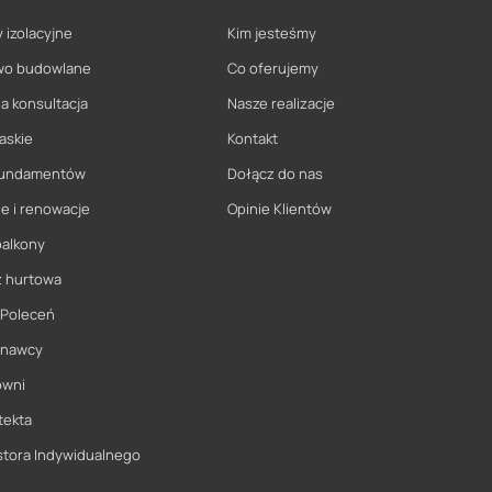
 izolacyjne
Kim jesteśmy
wo budowlane
Co oferujemy
a konsultacja
Nasze realizacje
askie
Kontakt
 fundamentów
Dołącz do nas
e i renowacje
Opinie Klientów
balkony
ż hurtowa
 Poleceń
onawcy
owni
tekta
stora Indywidualnego