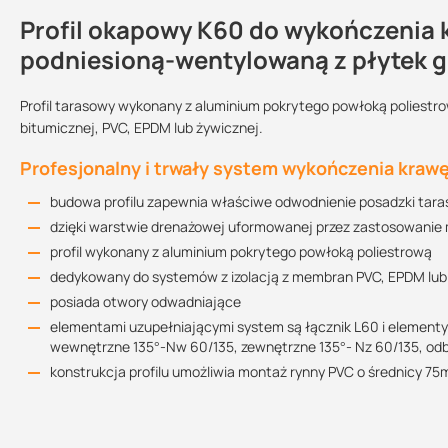
Profil okapowy K60 do wykończenia 
Dlaczego warto zastosować profil o
Kontakt
podniesioną-wentylowaną z płytek
estetyczny wygląd
zapewnia szczelność w strefie okapowej
Profil tarasowy wykonany z aluminium pokrytego powłoką poliestro
gwarantuje skuteczne odprowadzenie wody z posadzki
bitumicznej, PVC, EPDM lub żywicznej.
Długość:
Sprzedajemy na:
Podlega zwrotowi
odporny na korozję i czynniki atmosferyczne
2 m
sztuki
tak
Profesjonalny i trwały system wykończenia kraw
prosty i szybki montaż
Kolor:
kupując ten produkt w Suez otrzymujesz wsparcie naszych d
budowa profilu zapewnia właściwe odwodnienie posadzki tara
RAL 7024 (grafit)
RAL 7037 (szary)
RAL 8019 (ciemny
Kart
dzięki warstwie drenażowej uformowanej przez zastosowanie 
brąz)
profil wykonany z aluminium pokrytego powłoką poliestrową
dedykowany do systemów z izolacją z membran PVC, EPDM lub 
Dodatkowe dane
posiada otwory odwadniające
elementami uzupełniającymi system są łącznik L60 i element
baza: aluminium pokryte powłoką polistrową
wewnętrzne 135°-Nw 60/135, zewnętrzne 135°- Nz 60/135, odbo
ciężar: 1610 g/m
konstrukcja profilu umożliwia montaż rynny PVC o średnicy 7
grubość powłoki: minimum 60 µm
Ważne