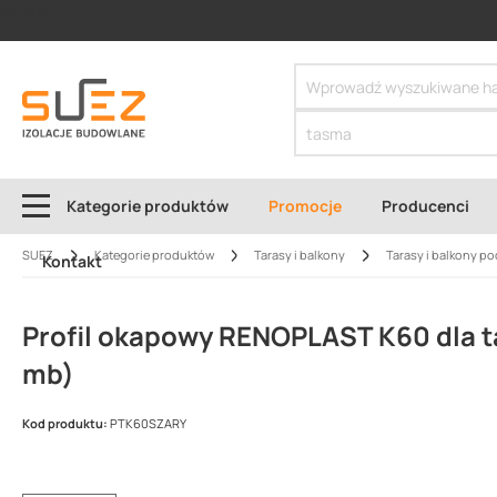
SIZER
Kategorie produktów
Promocje
Producenci
SUEZ
Kategorie produktów
Tarasy i balkony
Tarasy i balkony po
Kontakt
Profil okapowy RENOPLAST K60 dla ta
mb)
Kod produktu:
PTK60SZARY