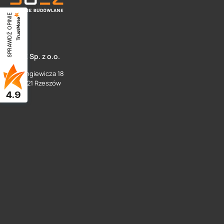
SPRAWDŹ OPINIE
SUEZ Sp. z o.o.
ul. Langiewicza 18
35 - 021 Rzeszów
4.9