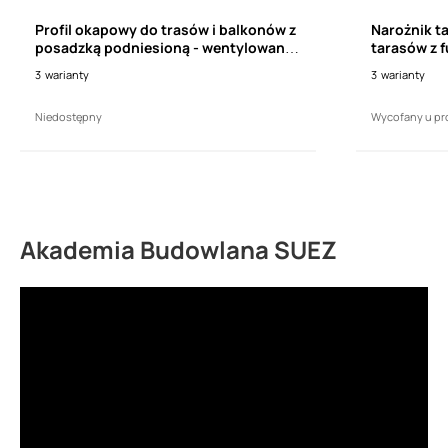
Profil okapowy do trasów i balkonów z
Narożnik t
posadzką podniesioną - wentylowaną
tarasów z 
Renoplast
RENOPLAST 
3
warianty
3
warianty
Niedostępny
Wycofany u pr
Akademia Budowlana SUEZ