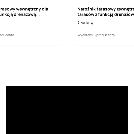
arasowy wewnętrzny dla
Narożnik tarasowy zewnętr
funkcją drenażową
tarasów z funkcją drenażo
Nw 60/135 (1 sztuka)
RENOPLAST Nz 60/135 (1 sz
3
warianty
oducenta
Wycofany u producenta