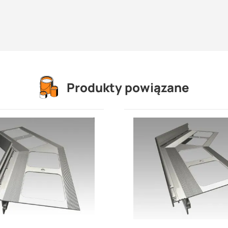
y je zamówić oddzielnie. Istnieje możliwość przesłania do nas projekt
ępne są również inne kolory z palety RAL - szczegóły dostępne u
Produkty powiązane