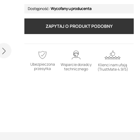
Dostępność:
Wycofany u producenta
ZAPYTAJ O PRODUKT PODOBNY
Ubezpieczona
Wsparcie doradcy
Klienci nam ufają
przesyłka
technicznego
(TrustMate 4.9/5)