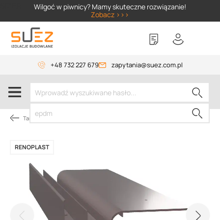
SIZER
Wilgoć w piwnicy? Mamy skuteczne rozwiązanie!
Zobacz >>>
+48 732 227 679
zapytania@suez.com.pl
Tarasy i balkony wentylowane
RENOPLAST