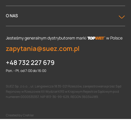
O NAS
Jesteśmy generalnym dystrybutorem
marki
w Polsce
zapytania@suez.com.pl
+48 732 227 679
Pon. - Pt. od 7:00 do 16:00
SUEZ Sp. z o.o. , ul. Langiewicza 18 35-021 Rzeszów, zarejestrowana przez Sąd
Rejonowy w Rzeszowie XII Wydział KRS w Krajowym Rejestrze Sądowym pod
numerem 0000535357, NIP 813-36-99-629, REGON 360344189.
Created by Crehler