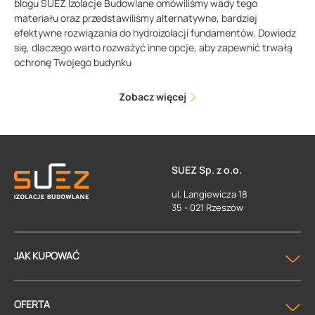
blogu SUEZ Izolacje Budowlane omówiliśmy wady tego
materiału oraz przedstawiliśmy alternatywne, bardziej
efektywne rozwiązania do hydroizolacji fundamentów. Dowiedz
się, dlaczego warto rozważyć inne opcje, aby zapewnić trwałą
ochronę Twojego budynku
Zobacz więcej
SUEZ Sp. z o.o.
ul. Langiewicza 18
35 - 021 Rzeszów
JAK KUPOWAĆ
OFERTA