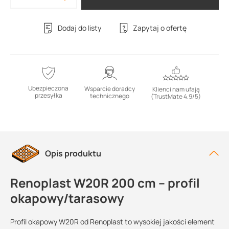
Dodaj do listy
Zapytaj o ofertę
Ubezpieczona
Wsparcie doradcy
Klienci nam ufają
przesyłka
technicznego
(TrustMate 4.9/5)
Opis produktu
Renoplast W20R 200 cm – profil
okapowy/tarasowy
Profil okapowy W20R od Renoplast to wysokiej jakości element