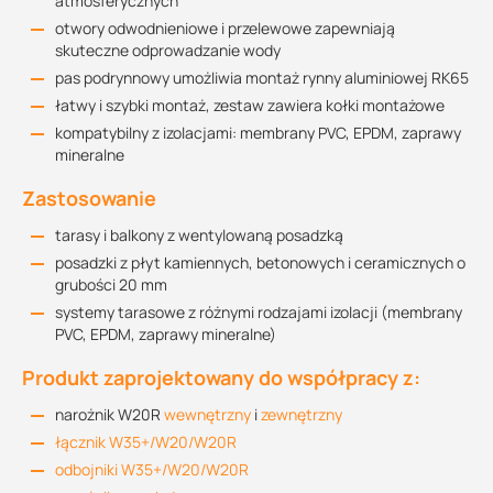
atmosferycznych
otwory odwodnieniowe i przelewowe zapewniają
skuteczne odprowadzanie wody
pas podrynnowy umożliwia montaż rynny aluminiowej RK65
łatwy i szybki montaż, zestaw zawiera kołki montażowe
kompatybilny z izolacjami: membrany PVC, EPDM, zaprawy
mineralne
Zastosowanie
tarasy i balkony z wentylowaną posadzką
posadzki z płyt kamiennych, betonowych i ceramicznych o
grubości 20 mm
systemy tarasowe z różnymi rodzajami izolacji (membrany
PVC, EPDM, zaprawy mineralne)
Produkt zaprojektowany do współpracy z:
narożnik W20R
wewnętrzny
i
zewnętrzny
łącznik W35+/W20/W20R
odbojniki W35+/W20/W20R