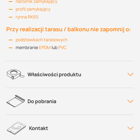
narożnik zamykający
profil zamykający
rynna RK65
Przy realizacji tarasu / balkonu nie zapomnij o:
podstawkach tarasowych
membranie
EPDM
lub
PVC
Właściwości produktu
Do pobrania
Kontakt