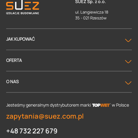
SUEZ Sp. z o.o.
ul. Langiewicza 18
35 - 021 Rzeszów
JAK KUPOWAĆ
OFERTA
O NAS
Jesteśmy generalnym dystrybutorem
marki
w Polsce
zapytania@suez.com.pl
+48 732 227 679