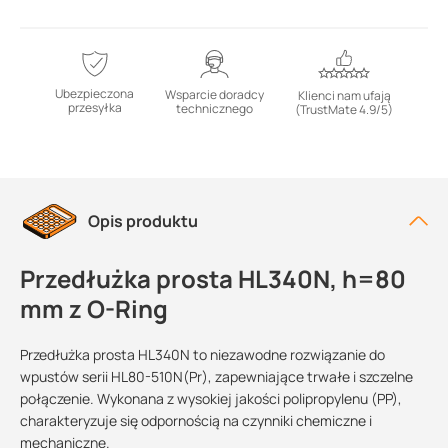
Ubezpieczona
Wsparcie doradcy
Klienci nam ufają
przesyłka
technicznego
(TrustMate 4.9/5)
Opis produktu
Przedłużka prosta HL340N, h=80
mm z O-Ring
Przedłużka prosta HL340N to niezawodne rozwiązanie do
wpustów serii HL80-510N(Pr), zapewniające trwałe i szczelne
połączenie. Wykonana z wysokiej jakości polipropylenu (PP),
charakteryzuje się odpornością na czynniki chemiczne i
mechaniczne.