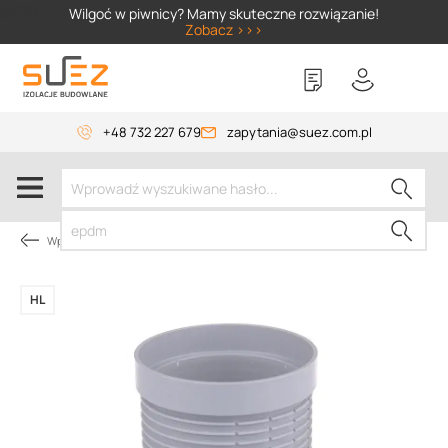
SIZER
Wilgoć w piwnicy? Mamy skuteczne rozwiązanie!
Zobacz >>>
+48 732 227 679
zapytania@suez.com.pl
Wpusty i akcesoria
HL