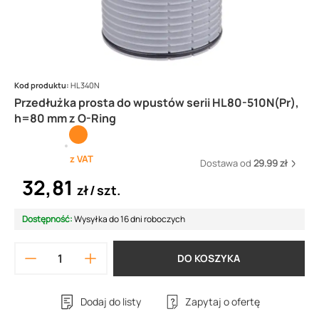
Kod produktu:
HL340N
Przedłużka prosta do wpustów serii HL80-510N(Pr),
h=80 mm z O-Ring
z VAT
Dostawa od
29.99 zł
32,81
zł
szt.
Dostępność:
Wysyłka do 16 dni roboczych
DO KOSZYKA
Dodaj do listy
Zapytaj o ofertę