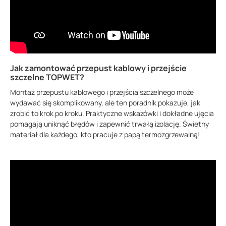
Jak zamontować przepust kablowy i przejście
szczelne TOPWET?
Montaż przepustu kablowego i przejścia szczelnego może
wydawać się skomplikowany, ale ten poradnik pokazuje, jak
zrobić to krok po kroku. Praktyczne wskazówki i dokładne ujęcia
pomagają uniknąć błędów i zapewnić trwałą izolację. Świetny
materiał dla każdego, kto pracuje z papą termozgrzewalną!