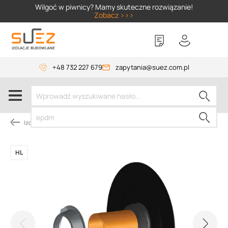
SIZER
Wilgoć w piwnicy? Mamy skuteczne rozwiązanie!
Zobacz >>>
+48 732 227 679
zapytania@suez.com.pl
Izolacja fundamentów
HL