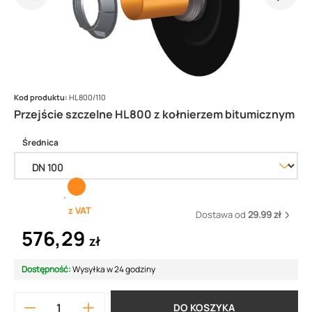
Kod produktu:
HL800/110
Przejście szczelne HL800 z kołnierzem bitumicznym
Średnica
z VAT
Dostawa od
29.99 zł
576,29
zł
Dostępność:
Wysyłka w 24 godziny
DO KOSZYKA