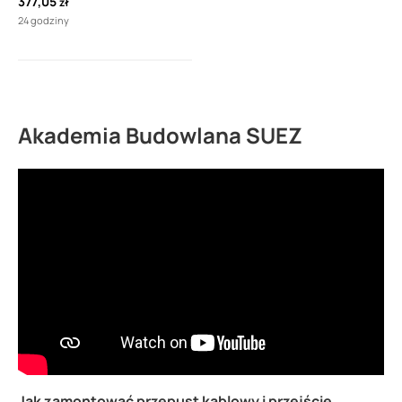
377,05
zł
24 godziny
Akademia Budowlana SUEZ
Jak zamontować przepust kablowy i przejście