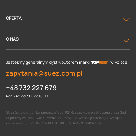
OFERTA
O NAS
Jesteśmy generalnym dystrybutorem
marki
w Polsce
zapytania@suez.com.pl
+48 732 227 679
Pon. - Pt. od 7:00 do 16:00
SUEZ Sp. z o.o. , ul. Langiewicza 18 35-021 Rzeszów, zarejestrowana przez Sąd
Rejonowy w Rzeszowie XII Wydział KRS w Krajowym Rejestrze Sądowym pod
numerem 0000535357, NIP 813-36-99-629, REGON 360344189.