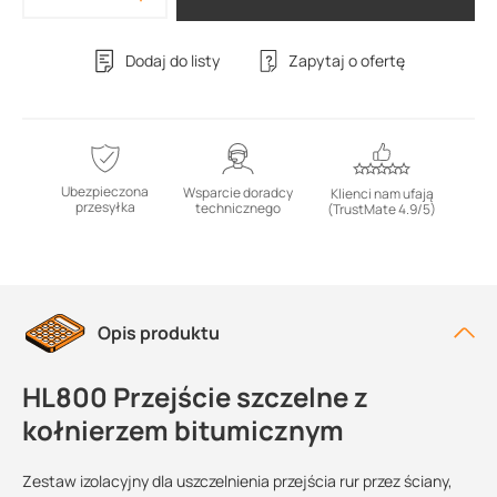
Dodaj do listy
Zapytaj o ofertę
Ubezpieczona
Wsparcie doradcy
Klienci nam ufają
przesyłka
technicznego
(TrustMate 4.9/5)
Opis produktu
HL800 Przejście szczelne z
kołnierzem bitumicznym
Zestaw izolacyjny dla uszczelnienia przejścia rur przez ściany,