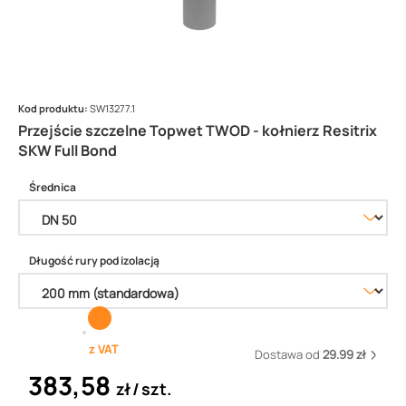
Kod produktu:
SW13277.1
Przejście szczelne Topwet TWOD - kołnierz Resitrix
SKW Full Bond
Średnica
Długość rury pod izolacją
z VAT
Dostawa od
29.99 zł
383,58
zł
szt.