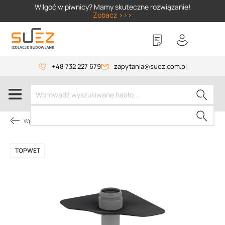
SIZER
Wilgoć w piwnicy? Mamy skuteczne rozwiązanie!
Zobacz >>>
+48 732 227 679
zapytania@suez.com.pl
Wpusty i akcesoria
TOPWET