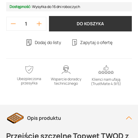
Dostępność:
Wysyłka do 16 dni roboczych
DO KOSZYKA
Dodaj do listy
Zapytaj o ofertę
Ubezpieczona
Wsparcie doradcy
Klienci nam ufają
przesyłka
technicznego
(TrustMate 4.9/5)
Opis produktu
Przejście szczelne Topwet TWOD z