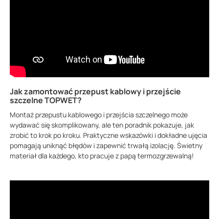
Jak zamontować przepust kablowy i przejście
szczelne TOPWET?
Montaż przepustu kablowego i przejścia szczelnego może
wydawać się skomplikowany, ale ten poradnik pokazuje, jak
zrobić to krok po kroku. Praktyczne wskazówki i dokładne ujęcia
pomagają uniknąć błędów i zapewnić trwałą izolację. Świetny
materiał dla każdego, kto pracuje z papą termozgrzewalną!