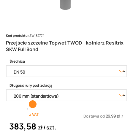
Kod produktu:
SW13277.1
Przejście szczelne Topwet TWOD - kołnierz Resitrix
SKW Full Bond
Średnica
Długość rury pod izolacją
z VAT
Dostawa od
29.99 zł
383,58
zł
szt.