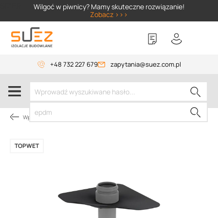
SIZER
Wilgoć w piwnicy? Mamy skuteczne rozwiązanie!
Zobacz >>>
+48 732 227 679
zapytania@suez.com.pl
Wpusty i akcesoria
TOPWET