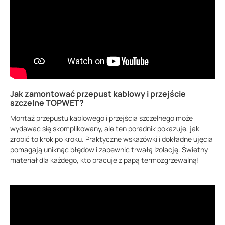
Jak zamontować przepust kablowy i przejście
szczelne TOPWET?
Montaż przepustu kablowego i przejścia szczelnego może
wydawać się skomplikowany, ale ten poradnik pokazuje, jak
zrobić to krok po kroku. Praktyczne wskazówki i dokładne ujęcia
pomagają uniknąć błędów i zapewnić trwałą izolację. Świetny
materiał dla każdego, kto pracuje z papą termozgrzewalną!