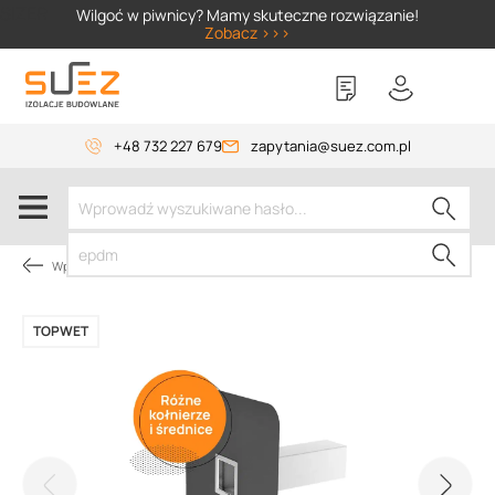
SIZER
Wilgoć w piwnicy? Mamy skuteczne rozwiązanie!
Zobacz >>>
+48 732 227 679
zapytania@suez.com.pl
Wpusty i akcesoria
TOPWET