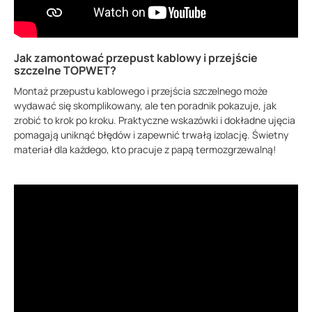
Jak zamontować przepust kablowy i przejście
szczelne TOPWET?
Montaż przepustu kablowego i przejścia szczelnego może
wydawać się skomplikowany, ale ten poradnik pokazuje, jak
zrobić to krok po kroku. Praktyczne wskazówki i dokładne ujęcia
pomagają uniknąć błędów i zapewnić trwałą izolację. Świetny
materiał dla każdego, kto pracuje z papą termozgrzewalną!