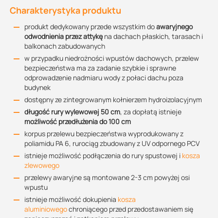
Charakterystyka produktu
produkt dedykowany przede wszystkim do
awaryjnego
odwodnienia przez attykę
na dachach płaskich, tarasach i
balkonach zabudowanych
w przypadku niedrożności wpustów dachowych, przelew
bezpieczeństwa ma za zadanie szybkie i sprawne
odprowadzenie nadmiaru wody z połaci dachu poza
budynek
dostępny ze zintegrowanym kołnierzem hydroizolacyjnym
długość rury wylewowej 50 cm
, za dopłatą istnieje
możliwość przedłużenia do 100 cm
korpus przelewu bezpieczeństwa wyprodukowany z
poliamidu PA 6, rurociąg zbudowany z UV odpornego PCV
istnieje możliwość podłączenia do rury spustowej i
kosza
zlewowego
przelewy awaryjne są montowane 2-3 cm powyżej osi
wpustu
istnieje możliwość dokupienia
kosza
aluminiowego
chroniącego przed przedostawaniem się