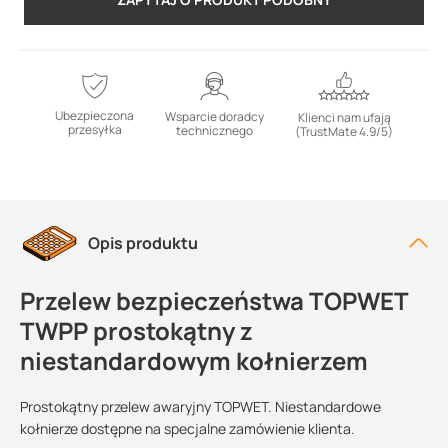
Ubezpieczona
Wsparcie doradcy
Klienci nam ufają
przesyłka
technicznego
(TrustMate 4.9/5)
Opis produktu
Przelew bezpieczeństwa TOPWET
TWPP prostokątny z
niestandardowym kołnierzem
Prostokątny przelew awaryjny TOPWET. Niestandardowe
kołnierze dostępne na specjalne zamówienie klienta.