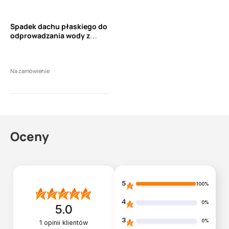
Spadek dachu płaskiego do
odprowadzania wody z
dachu płaskiego
Na zamówienie
Oceny
5
100%
4
0%
5.0
3
0%
1
opinii klientów