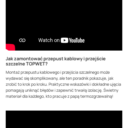
Jak zamontować przepust kablowy i przejście
szczelne TOPWET?
Montaż przepustu kablowego i przejścia szczelnego może
wydawać się skomplikowany, ale ten poradnik pokazuje, jak
zrobić to krok po kroku. Praktyczne wskazówki i dokładne ujęcia
pomagają uniknąć błędów i zapewnić trwałą izolację. Świetny
materiał dla każdego, kto pracuje z papą termozgrzewalną!