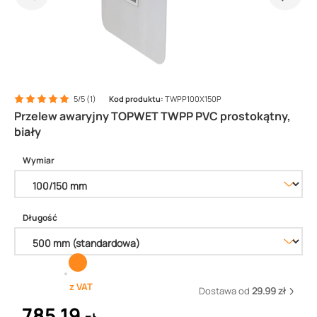
5/5 (1)
Kod produktu:
TWPP100X150P
Przelew awaryjny TOPWET TWPP PVC prostokątny,
biały
Wymiar
Długość
z VAT
Dostawa od
29.99 zł
785,19