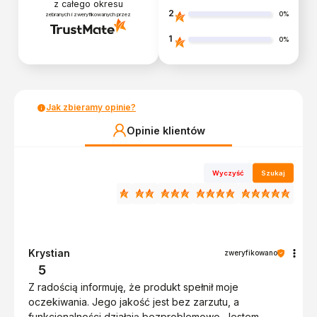
z całego okresu
2
0%
zebranych i zweryfikowanych przez
1
0%
Jak zbieramy opinie?
Opinie klientów
Wyczyść
Szukaj
Krystian
zweryfikowano
5
Z radością informuję, że produkt spełnił moje
oczekiwania. Jego jakość jest bez zarzutu, a
funkcjonalności działają bezproblemowo. Jestem