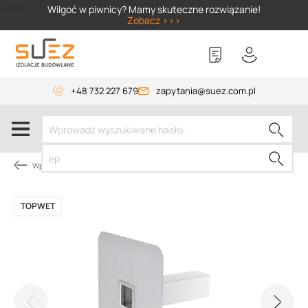
SIZER
Wilgoć w piwnicy? Mamy skuteczne rozwiązanie!
Zobacz >>>
+48 732 227 679
zapytania@suez.com.pl
Wpusty i akcesoria
TOPWET