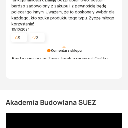
bardzo zadowolony z zakupu i z pewnością będę
polecał go innym. Uważam, że to doskonały wybór dla
każdego, kto szuka produktu tego typu. Życzę miłego
korzystania!
10/10/2024
0
0
Komentarz sklepu
Bardzo cieszy nas Twoja świetna recenzja! Ciężko
pracujemy, aby sprostać wymaganiom klientów takich
jak Ty i jesteśmy zadowoleni, że nam się udało. Mamy
nadzieję, że do nas wrócisz :) Pozdrawiamy!
Akademia Budowlana SUEZ