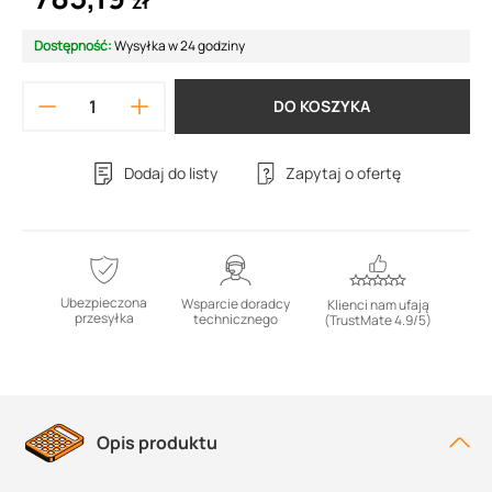
zł
Dostępność:
Wysyłka w 24 godziny
DO KOSZYKA
Dodaj do listy
Zapytaj o ofertę
Ubezpieczona
Wsparcie doradcy
Klienci nam ufają
przesyłka
technicznego
(TrustMate 4.9/5)
Opis produktu