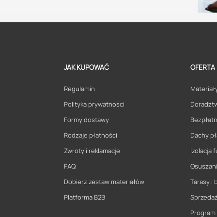
JAK KUPOWAĆ
OFERTA
Regulamin
Materiały
Polityka prywatności
Doradzt
Formy dostawy
Bezpłatn
Rodzaje płatności
Dachy pł
Zwroty i reklamacje
Izolacja
FAQ
Osuszani
Dobierz zestaw materiałów
Tarasy i 
Platforma B2B
Sprzeda
Program