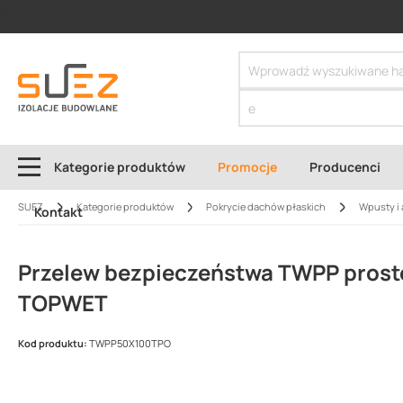
SIZER
Kategorie produktów
Promocje
Producenci
SUEZ
Kategorie produktów
Pokrycie dachów płaskich
Wpusty i 
Kontakt
Przelew bezpieczeństwa TWPP prost
TOPWET
Kod produktu:
TWPP50X100TPO