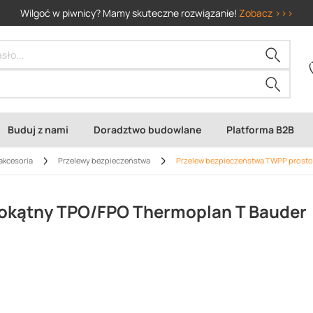
Wilgoć w piwnicy? Mamy skuteczne rozwiązanie!
Zobacz >>>
Buduj z nami
Doradztwo budowlane
Platforma B2B
akcesoria
Przelewy bezpieczeństwa
Przelew bezpieczeństwa TWPP prost
okątny TPO/FPO Thermoplan T Bauder