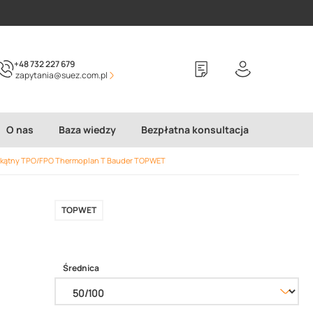
+48 732 227 679
zapytania@suez.com.pl
O nas
Baza wiedzy
Bezpłatna konsultacja
okątny TPO/FPO Thermoplan T Bauder TOPWET
TOPWET
Średnica