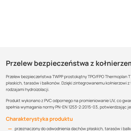
Przelew bezpieczeństwa z kołnierz
Kontakt
Przelew bezpieczeństwa TWPP prostokątny TPO/FPO Thermoplan T 
płaskich, tarasów i balkonów. Dzięki zintegrowanemu kołnierzowi z 
rodzajami hydroizolacji.
Rysunek techniczny 50x150
Sprzedajemy na:
Podlega zwrotowi?:
130.43 KB
sztuki
tak
Produkt wykonano z PVC odpornego na promieniowanie UV, co gwa
spełnia wymagania normy PN-EN 1253-2:2015-03, potwierdzając je
Średnica:
50/100
50/150
100/100
Charakterystyka produktu
Rysunek techniczny 150x150
128 KB
przeznaczony do odwodnienia dachów płaskich, tarasów i bal
Kolor: