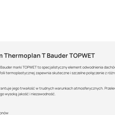
em Thermoplan T Bauder TOPWET
Bauder marki TOPWET to specjalistyczny element odwodnienia dach
folii termoplastycznej zapewnia skuteczne i szczelne połączenie z róż
Maszy pytania lub wątpliwości?
Skontaktuj się z nami
POBIERZ
rantuje jego trwałość w trudnych warunkach atmosferycznych. Przel
go wysoką jakość i niezawodność.
Marcin Inglot
100/150
100/300
150/150
Specjalista doradca
POBIERZ
konów
+48 732 227 683