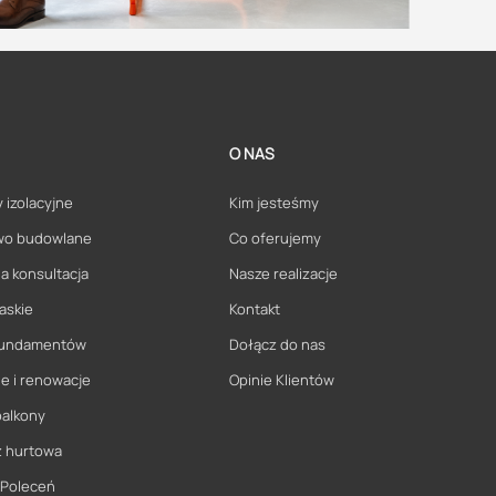
O NAS
 izolacyjne
Kim jesteśmy
wo budowlane
Co oferujemy
a konsultacja
Nasze realizacje
askie
Kontakt
 fundamentów
Dołącz do nas
e i renowacje
Opinie Klientów
balkony
ż hurtowa
 Poleceń