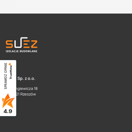
SPRAWDŹ OPINIE
SUEZ Sp. z o.o.
ul. Langiewicza 18
35 - 021 Rzeszów
4.9