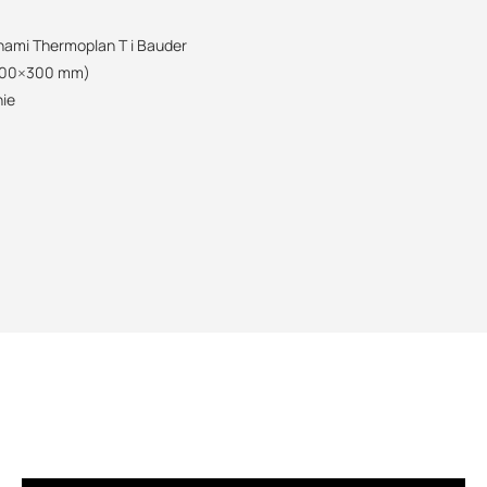
07:00 - 15:00
marcin.inglot@suez.com.pl
nami Thermoplan T i Bauder
POBIERZ
 100×300 mm)
nie
POBIERZ
POBIERZ
POBIERZ
POBIERZ