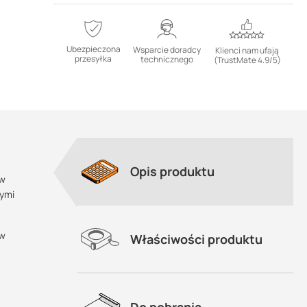
Ubezpieczona
Wsparcie doradcy
Klienci nam ufają
przesyłka
technicznego
(TrustMate 4.9/5)
Opis produktu
ów
nymi
ew
Właściwości produktu
Do pobrania