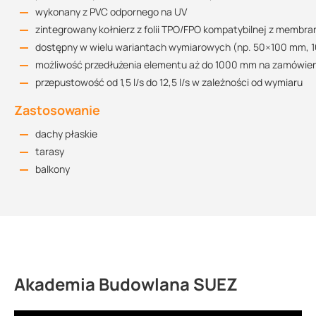
wykonany z PVC odpornego na UV
perłowo-biały
srebrno-szary
zintegrowany kołnierz z folii TPO/FPO kompatybilnej z membra
Rysunek techniczny 100x100
dostępny w wielu wariantach wymiarowych (np. 50×100 mm,
128.66 KB
możliwość przedłużenia elementu aż do 1000 mm na zamówie
przepustowość od 1,5 l/s do 12,5 l/s w zależności od wymiaru
Rysunek techniczny 100x300
Zastosowanie
129.41 KB
dachy płaskie
tarasy
balkony
Rysunek techniczny 50x100
130.32 KB
Karta charakterystyki
69.15 KB
Akademia Budowlana SUEZ
Deklaracja właściwości użytkowych