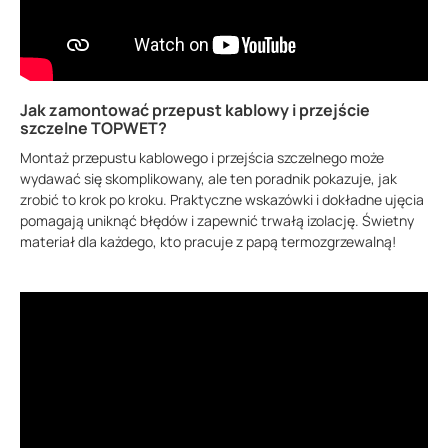
Jak zamontować przepust kablowy i przejście
szczelne TOPWET?
Montaż przepustu kablowego i przejścia szczelnego może
wydawać się skomplikowany, ale ten poradnik pokazuje, jak
zrobić to krok po kroku. Praktyczne wskazówki i dokładne ujęcia
pomagają uniknąć błędów i zapewnić trwałą izolację. Świetny
materiał dla każdego, kto pracuje z papą termozgrzewalną!