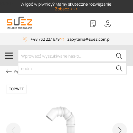
SIZER
Wilgoć w piwnicy? Mamy skuteczne rozwiązanie!
Zobacz >>>
+48 732 227 679
zapytania@suez.com.pl
Wpusty i akcesoria
TOPWET