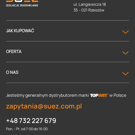
ul. Langiewicza 18
35 - 021 Rzeszów
JAK KUPOWAĆ
OFERTA
O NAS
Jesteśmy generalnym dystrybutorem
marki
w Polsce
zapytania@suez.com.pl
+48 732 227 679
Pon. - Pt. od 7:00 do 16:00