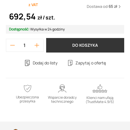
z VAT
Dostawa od
65 zł
692,54
zł
szt.
Dostępność:
Wysyłka w 24 godziny
DO KOSZYKA
Dodaj do listy
Zapytaj o ofertę
Ubezpieczona
Wsparcie doradcy
Klienci nam ufają
przesyłka
technicznego
(TrustMate 4.9/5)