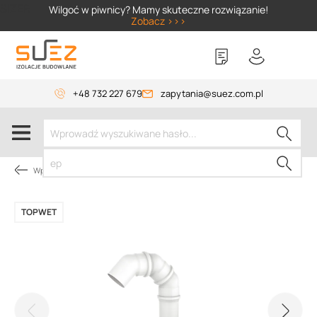
SIZER
Wilgoć w piwnicy? Mamy skuteczne rozwiązanie!
Zobacz >>>
+48 732 227 679
zapytania@suez.com.pl
Wpusty i akcesoria
TOPWET