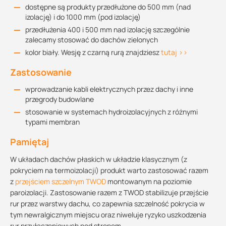
dostępne są produkty przedłużone do 500 mm (nad
izolację) i do 1000 mm (pod izolację)
przedłużenia 400 i 500 mm nad izolację szczególnie
zalecamy stosować do dachów zielonych
kolor biały. Wesję z czarną rurą znajdziesz
tutaj >>
Zastosowanie
wprowadzanie kabli elektrycznych przez dachy i inne
przegrody budowlane
stosowanie w systemach hydroizolacyjnych z różnymi
typami membran
Pamiętaj
W układach dachów płaskich w układzie klasycznym (z
pokryciem na termoizolacji) produkt warto zastosować razem
z
przejściem szczelnym TWOD
montowanym na poziomie
paroizolacji. Zastosowanie razem z TWOD stabilizuje przejście
rur przez warstwy dachu, co zapewnia szczelność pokrycia w
tym newralgicznym miejscu oraz niweluje ryzyko uszkodzenia
rur przyłączeniowych pod stropem