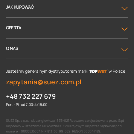
JAK KUPOWAĆ
OFERTA
O NAS
Jesteśmy generalnym dystrybutorem
marki
w Polsce
zapytania@suez.com.pl
+48 732 227 679
Pon. - Pt. od 7:00 do 16:00
SUEZ Sp. z o.o. , ul. Langiewicza 18 35-021 Rzeszów, zarejestrowana przez Sąd
Rejonowy w Rzeszowie XII Wydział KRS w Krajowym Rejestrze Sądowym pod
numerem 0000535357, NIP 813-36-99-629, REGON 360344189.