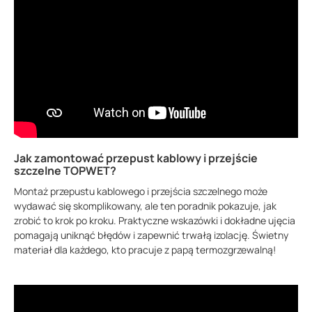
Jak zamontować przepust kablowy i przejście
szczelne TOPWET?
Montaż przepustu kablowego i przejścia szczelnego może
wydawać się skomplikowany, ale ten poradnik pokazuje, jak
zrobić to krok po kroku. Praktyczne wskazówki i dokładne ujęcia
pomagają uniknąć błędów i zapewnić trwałą izolację. Świetny
materiał dla każdego, kto pracuje z papą termozgrzewalną!