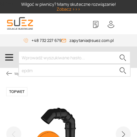
SIZER
Wilgoć w piwnicy? Mamy skuteczne rozwiązanie!
Zobacz >>>
+48 732 227 679
zapytania@suez.com.pl
Wpusty i akcesoria
TOPWET