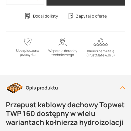
Dodaj do listy
Zapytaj o ofertę
Ubezpieczona
Wsparcie doradcy
Klienci nam ufają
przesyłka
technicznego
(TrustMate 4.9/5)
Opis produktu
Przepust kablowy dachowy Topwet
TWP 160 dostępny w wielu
wariantach kołnierza hydroizolacji