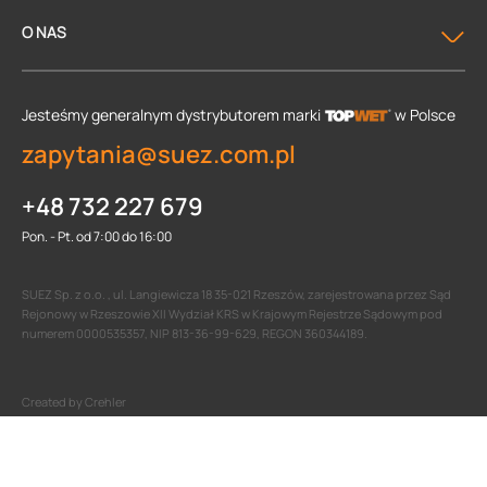
O NAS
Jesteśmy generalnym dystrybutorem
marki
w Polsce
zapytania@suez.com.pl
+48 732 227 679
Pon. - Pt. od 7:00 do 16:00
SUEZ Sp. z o.o. , ul. Langiewicza 18 35-021 Rzeszów, zarejestrowana przez Sąd
Rejonowy w Rzeszowie XII Wydział KRS w Krajowym Rejestrze Sądowym pod
numerem 0000535357, NIP 813-36-99-629, REGON 360344189.
Created by Crehler