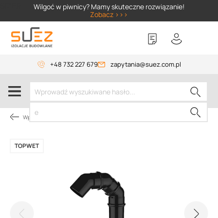
SIZER
Wilgoć w piwnicy? Mamy skuteczne rozwiązanie!
Zobacz >>>
+48 732 227 679
zapytania@suez.com.pl
Wpusty i akcesoria
TOPWET