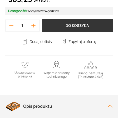
zł
szt.
Dostępność:
Wysyłka w 24 godziny
DO KOSZYKA
Dodaj do listy
Zapytaj o ofertę
Ubezpieczona
Wsparcie doradcy
Klienci nam ufają
przesyłka
technicznego
(TrustMate 4.9/5)
Opis produktu