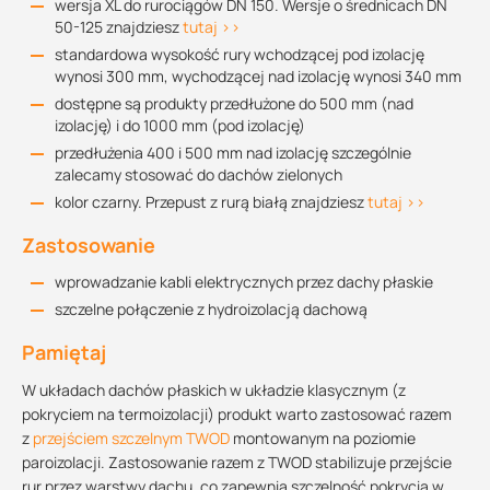
wersja XL do rurociągów DN 150. Wersje o średnicach DN
50-125 znajdziesz
tutaj >>
standardowa wysokość rury wchodzącej pod izolację
wynosi 300 mm, wychodzącej nad izolację wynosi 340 mm
dostępne są produkty przedłużone do 500 mm (nad
izolację) i do 1000 mm (pod izolację)
przedłużenia 400 i 500 mm nad izolację szczególnie
zalecamy stosować do dachów zielonych
kolor czarny. Przepust z rurą białą znajdziesz
tutaj >>
Zastosowanie
wprowadzanie kabli elektrycznych przez dachy płaskie
szczelne połączenie z hydroizolacją dachową
Pamiętaj
W układach dachów płaskich w układzie klasycznym (z
pokryciem na termoizolacji) produkt warto zastosować razem
z
przejściem szczelnym TWOD
montowanym na poziomie
paroizolacji. Zastosowanie razem z TWOD stabilizuje przejście
rur przez warstwy dachu, co zapewnia szczelność pokrycia w