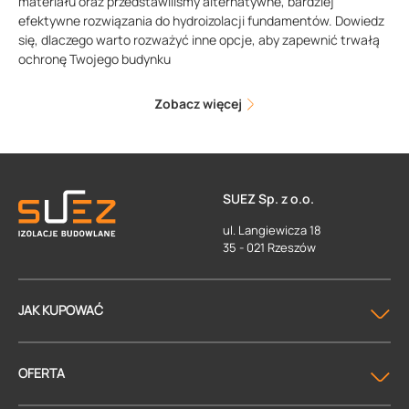
materiału oraz przedstawiliśmy alternatywne, bardziej
efektywne rozwiązania do hydroizolacji fundamentów. Dowiedz
się, dlaczego warto rozważyć inne opcje, aby zapewnić trwałą
ochronę Twojego budynku
Zobacz więcej
SUEZ Sp. z o.o.
ul. Langiewicza 18
35 - 021 Rzeszów
JAK KUPOWAĆ
OFERTA