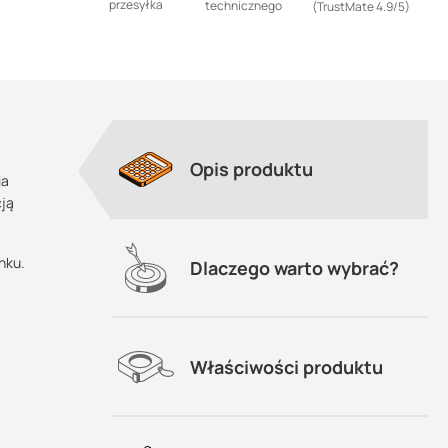
przesyłka
technicznego
(TrustMate 4.9/5)
Opis produktu
ia
cją
nku.
Dlaczego warto wybrać?
Właściwości produktu