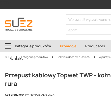
SIZER
Kategorie produktów
Promocje
Producenci
SUEZ
Kategorie produktów
Pokrycie dachów płaskich
Wpusty i 
Kontakt
Przepust kablowy Topwet TWP - koł
rura
Kod produktu:
TWP50FPOBIAŁYBLACK