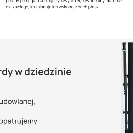
porady pomagają uniknąć typowych błędów. Idealny materiał
dla każdego, kto planuje lub wykonuje dach płaski!