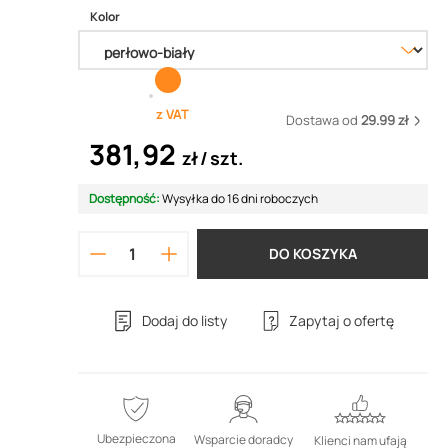
Kolor
z VAT
Dostawa od
29.99 zł
381,92
zł
szt.
Dostępność:
Wysyłka do 16 dni roboczych
DO KOSZYKA
Dodaj do listy
Zapytaj o ofertę
Ubezpieczona
Wsparcie doradcy
Klienci nam ufają