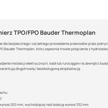
nierz TPO/FPO Bauder Thermoplan
t kablowy?
instalacyjnym
ie dla bezpiecznego i szczelnego prowadzenia przewodów przez pokryc
O Bauder Thermoplan, który zapewnia trwałe połączenie z hydroizola
able, nośniki, przewody) z budynku na zewnątrz
Maszy pytania lub wątpliwości?
POBIERZ
Skontaktuj się z nami
nie instalacji elektrycznych, kabli lub rurociągów na zewnątrz budy
arantują długotrwałą i bezobsługową eksploatację.
Dominik Działo
Specjalista doradca
 logistyczną oraz wsparcie w zakresie doradztwa technicznego
POBIERZ
+48 515 305 505
dachu
07:00 - 15:00
dominik.dzialo@suez.com.pl
50
POBIERZ
ę wynosi 200 mm, wychodzącej nad izolację wynosi 332 mm