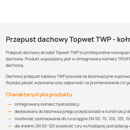
Przepust dachowy Topwet TWP - koł
Dlaczego warto zastosować przepus
Kontakt
zapewnia
szczelne przejście
przez pokrycie dachu przewodom 
Przepust dachowy do kabli Topwet TWP to profesjonalne rozwiązan
dachowe. Produkt wyposażony jest w zintegrowany kołnierz TPO/FP
zapewnia sprawne wyprowadzenie przewodów instalacyjnych (k
dachową.
Karta katalogowa
nie wymaga regularnych kontroli
ani konserwacji
Sprzedajemy na:
Podlega zwrotowi?:
85.05 KB
szybki montaż
sztuki
tak
Dachowy przepust kablowy TWP pozwala na bezinwazyjne wyprowadze
estetyczny wygląd
Wysoka jakość wykonania oraz odporność na promieniowanie UV gw
odporność na promieniowanie UV
Charakterystyka produktu
Deklaracja właściwości użytkowych
kupując ten produkt u nas otrzymujesz profesjonalną obsługę
149.92 KB
zintegrowany kołnierz hydroizolacji
dedykowany do bezinwazyjnego przejścia kabli w konstrukcji 
możliwość zastosowania do rurociągów DN 50, 70, 100, 125, 1
Instrukcja montażu
dla średnic DN 50-125 wysokość rury wchodzącej pod izolacj
551.53 KB