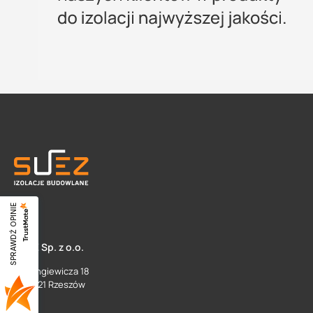
SPRAWDŹ OPINIE
SUEZ Sp. z o.o.
ul. Langiewicza 18
35 - 021 Rzeszów