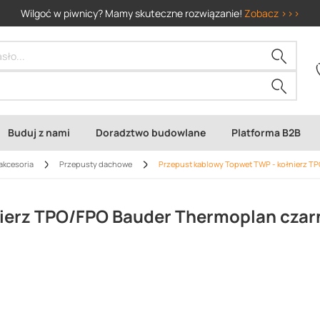
Wilgoć w piwnicy? Mamy skuteczne rozwiązanie!
Zobacz >>>
Buduj z nami
Doradztwo budowlane
Platforma B2B
akcesoria
Przepusty dachowe
Przepust kablowy Topwet TWP - kołnierz T
nierz TPO/FPO Bauder Thermoplan czar