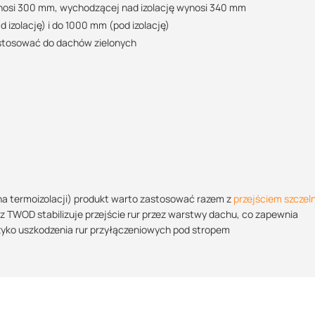
ynosi 300 mm, wychodzącej nad izolację wynosi 340 mm
izolację) i do 1000 mm (pod izolację)
 stosować do dachów zielonych
POBIERZ
POBIERZ
POBIERZ
a termoizolacji) produkt warto zastosować razem z
przejściem szcze
 TWOD stabilizuje przejście rur przez warstwy dachu, co zapewnia
zyko uszkodzenia rur przyłączeniowych pod stropem
POBIERZ