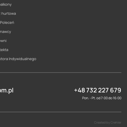
balkony
ż hurtowa
 Poleceń
onawcy
owni
tekta
stora Indywidualnego
m.pl
+48 732 227 679
Pon. - Pt. od 7:00 do 16:00
Created by Crehler