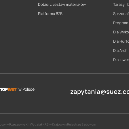
Dobierz zestaw materiałów
Tarasy i 
Platforma B2B
Sprzeda
Program
Dla Wyk
Dla Hurt
Dla Archi
Dla Inwe
w Polsce
zapytania@suez.co
jonowy w Rzeszowie XII Wydział KRS w Krajowym Rejestrze Sądowym