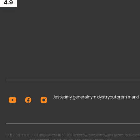
4.9
Jesteśmy generalnym dystrybutorem
marki
SUEZ Sp. z o.o. , ul. Langiewicza 18 35-021 Rzeszów, zarejestrowana przez Sąd Re