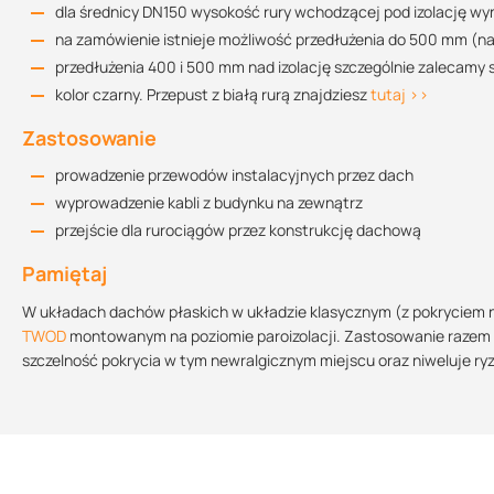
dla średnicy DN150 wysokość rury wchodzącej pod izolację w
na zamówienie istnieje możliwość przedłużenia do 500 mm (nad 
przedłużenia 400 i 500 mm nad izolację szczególnie zalecamy
Rysunek techniczny DN 50
kolor czarny. Przepust z białą rurą znajdziesz
tutaj >>
79.74 KB
Zastosowanie
prowadzenie przewodów instalacyjnych przez dach
Rysunek techniczny DN 70
wyprowadzenie kabli z budynku na zewnątrz
82.25 KB
przejście dla rurociągów przez konstrukcję dachową
Pamiętaj
Rysunek techniczny DN 110
W układach dachów płaskich w układzie klasycznym (z pokryciem n
68.52 KB
TWOD
montowanym na poziomie paroizolacji. Zastosowanie razem z
szczelność pokrycia w tym newralgicznym miejscu oraz niweluje ry
Rysunek techniczny DN 125
71.74 KB