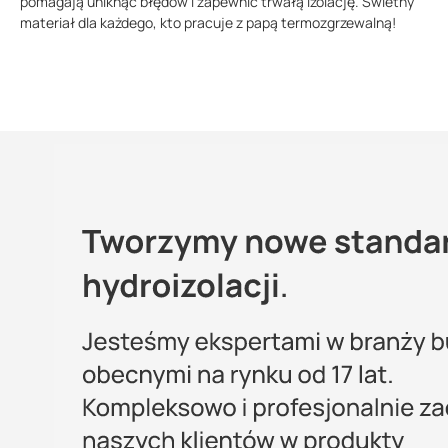
pomagają uniknąć błędów i zapewnić trwałą izolację. Świetny
materiał dla każdego, kto pracuje z papą termozgrzewalną!