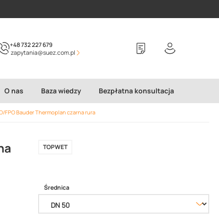
+48 732 227 679
zapytania@suez.com.pl
O nas
Baza wiedzy
Bezpłatna konsultacja
PO/FPO Bauder Thermoplan czarna rura
na
TOPWET
Średnica