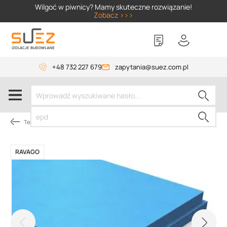
SIZER
Wilgoć w piwnicy? Mamy skuteczne rozwiązanie!
Zobacz >>>
+48 732 227 679
zapytania@suez.com.pl
Termoizolacje
RAVAGO