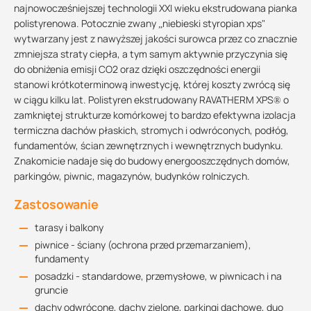
najnowocześniejszej technologii XXI wieku ekstrudowana pianka
polistyrenowa. Potocznie zwany „niebieski styropian xps"
wytwarzany jest z nawyższej jakości surowca przez co znacznie
zmniejsza straty ciepła, a tym samym aktywnie przyczynia się
do obniżenia emisji CO2 oraz dzięki oszczędności energii
stanowi krótkoterminową inwestycję, której koszty zwrócą się
w ciągu kilku lat. Polistyren ekstrudowany RAVATHERM XPS® o
zamkniętej strukturze komórkowej to bardzo efektywna izolacja
termiczna dachów płaskich, stromych i odwróconych, podłóg,
fundamentów, ścian zewnętrznych i wewnętrznych budynku.
Znakomicie nadaje się do budowy energooszczędnych domów,
parkingów, piwnic, magazynów, budynków rolniczych.
Zastosowanie
tarasy i balkony
piwnice - ściany (ochrona przed przemarzaniem),
fundamenty
posadzki - standardowe, przemysłowe, w piwnicach i na
gruncie
dachy odwrócone, dachy zielone, parkingi dachowe, duo