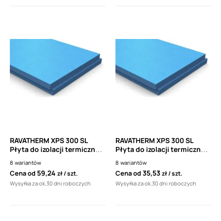
RAVATHERM XPS 300 SL
RAVATHERM XPS 300 SL
Płyta do izolacji termicznej
Płyta do izolacji termicznej
60 x 125 cm (polistyren
60 x 125 cm (polistyren
8
wariantów
8
wariantów
ekstrudowany XPS,
ekstrudowany XPS,
59,24
35,53
Cena od
Cena od
zł
szt.
zł
szt.
styrodur) 0,75m2
styrodur) 0,75m2
Wysyłka za ok.30 dni roboczych
Wysyłka za ok.30 dni roboczych