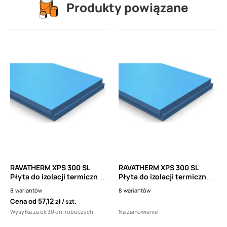
Produkty powiązane
RAVATHERM XPS 300 SL
RAVATHERM XPS 300 SL
Płyta do izolacji termicznej
Płyta do izolacji termicznej
60 x 125 cm (polistyren
60 x 125 cm (polistyren
8
wariantów
8
wariantów
ekstrudowany XPS,
ekstrudowany XPS,
57,12
Cena od
zł
szt.
styrodur) 0,75m2
styrodur) 0,75m2
Wysyłka za ok.30 dni roboczych
Na zamówienie