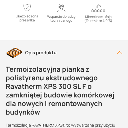
Ubezpieczona
Wsparcie doradcy
Klienci nam ufają
przesyłka
technicznego
(TrustMate 4.9/5)
Opis produktu
Termoizolacyjna pianka z
polistyrenu ekstrudownego
Ravatherm XPS 300 SL F o
zamkniętej budowie komórkowej
dla nowych i remontowanych
budynków
Termoizolacja RAVATHERM XPS® to wytwarzana przy użyciu