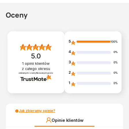
Oceny
5
100%
4
0%
5.0
3
0%
1
opinii klientów
z całego okresu
2
0%
zebranych i zweryfikowanych przez
1
0%
Jak zbieramy opinie?
Opinie klientów