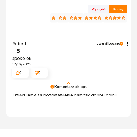
Wyczyść
Szukaj
Robert
zweryfikowano
5
spoko ok
12/16/2023
0
0
Komentarz sklepu
Dziękujemy za pozostawienie nam tak dobrej opinii.
Naszym priorytetem jest satysfakcja klienta i Twoja
recenzja potwierdza nasze wysiłki - dziękujemy raz
jeszcze - do szybkiego zobaczenia!