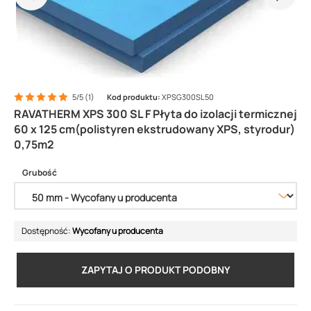
5/5 (1)
Kod produktu:
XPSG300SL50
RAVATHERM XPS 300 SL F Płyta do izolacji termicznej
60 x 125 cm(polistyren ekstrudowany XPS, styrodur)
0,75m2
Grubość
Dostępność:
Wycofany u producenta
ZAPYTAJ O PRODUKT PODOBNY