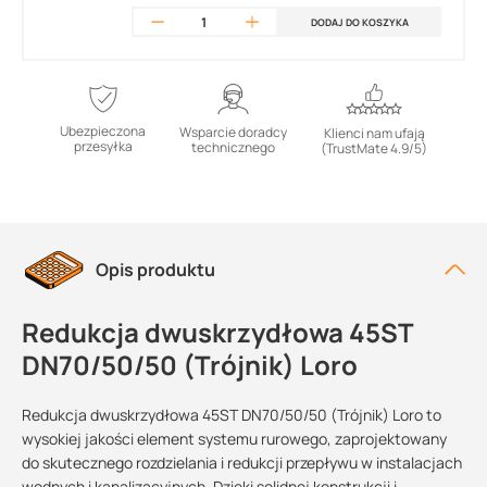
DODAJ DO KOSZYKA
Ubezpieczona
Wsparcie doradcy
Klienci nam ufają
przesyłka
technicznego
(TrustMate 4.9/5)
Opis produktu
Redukcja dwuskrzydłowa 45ST
DN70/50/50 (Trójnik) Loro
Redukcja dwuskrzydłowa 45ST DN70/50/50 (Trójnik) Loro to
wysokiej jakości element systemu rurowego, zaprojektowany
do skutecznego rozdzielania i redukcji przepływu w instalacjach
wodnych i kanalizacyjnych. Dzięki solidnej konstrukcji i