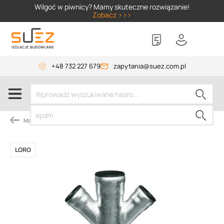
SIZER
Wilgoć w piwnicy? Mamy skuteczne rozwiązanie!
Zobacz >>>
+48 732 227 679
zapytania@suez.com.pl
Materiały instalacyjne
LORO