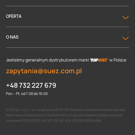
OFERTA
O NAS
Jesteśmy generalnym dystrybutorem
marki
w Polsce
zapytania@suez.com.pl
+48 732 227 679
Pon. - Pt. od 7:00 do 16:00
SUEZ Sp. z o.o. , ul. Langiewicza 18 35-021 Rzeszów, zarejestrowana przez Sąd
Rejonowy w Rzeszowie XII Wydział KRS w Krajowym Rejestrze Sądowym pod
numerem 0000535357, NIP 813-36-99-629, REGON 360344189.