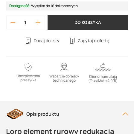
Dostępność:
Wysyłka do 16 dni roboczych
DO KOSZYKA
Dodaj do listy
Zapytaj o ofertę
Ubezpieczona
Wsparcie doradcy
Klienci nam ufają
przesyłka
technicznego
(TrustMate 4.9/5)
Opis produktu
Loro element rurowy redukacja