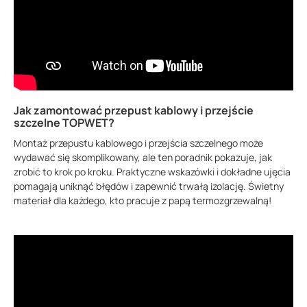
Jak zamontować przepust kablowy i przejście
szczelne TOPWET?
Montaż przepustu kablowego i przejścia szczelnego może
wydawać się skomplikowany, ale ten poradnik pokazuje, jak
zrobić to krok po kroku. Praktyczne wskazówki i dokładne ujęcia
pomagają uniknąć błędów i zapewnić trwałą izolację. Świetny
materiał dla każdego, kto pracuje z papą termozgrzewalną!