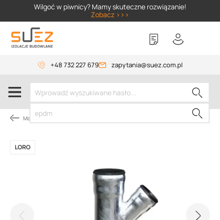
SIZER
Wilgoć w piwnicy? Mamy skuteczne rozwiązanie!
Zobacz >>>
+48 732 227 679
zapytania@suez.com.pl
Materiały instalacyjne
LORO