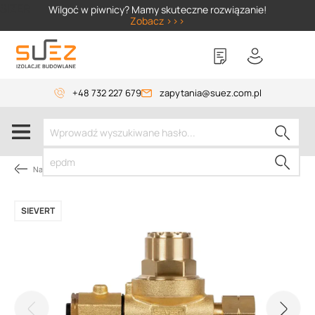
SIZER
Wilgoć w piwnicy? Mamy skuteczne rozwiązanie!
Zobacz >>>
+48 732 227 679
zapytania@suez.com.pl
Narzędzia dekarskie
SIEVERT