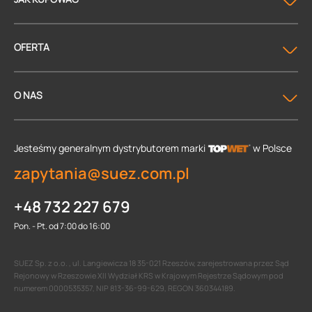
OFERTA
O NAS
Jesteśmy generalnym dystrybutorem
marki
w Polsce
zapytania@suez.com.pl
+48 732 227 679
Pon. - Pt. od 7:00 do 16:00
SUEZ Sp. z o.o. , ul. Langiewicza 18 35-021 Rzeszów, zarejestrowana przez Sąd
Rejonowy w Rzeszowie XII Wydział KRS w Krajowym Rejestrze Sądowym pod
numerem 0000535357, NIP 813-36-99-629, REGON 360344189.