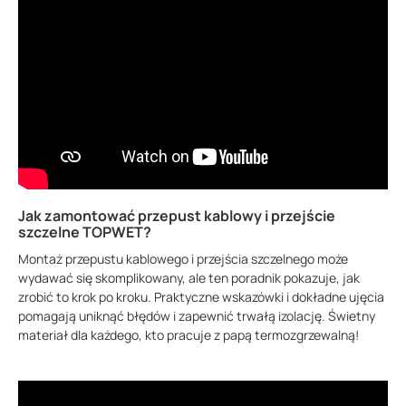
Jak zamontować przepust kablowy i przejście
szczelne TOPWET?
Montaż przepustu kablowego i przejścia szczelnego może
wydawać się skomplikowany, ale ten poradnik pokazuje, jak
zrobić to krok po kroku. Praktyczne wskazówki i dokładne ujęcia
pomagają uniknąć błędów i zapewnić trwałą izolację. Świetny
materiał dla każdego, kto pracuje z papą termozgrzewalną!