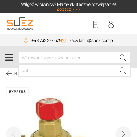
SIZER
Wilgoć w piwnicy? Mamy skuteczne rozwiązanie!
Zobacz >>>
+48 732 227 679
zapytania@suez.com.pl
Narzędzia dekarskie
EXPRESS