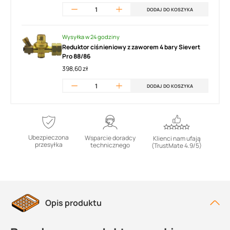
DODAJ DO KOSZYKA
Wysyłka w 24 godziny
Reduktor ciśnieniowy z zaworem 4 bary Sievert
Pro 88/86
398,60 zł
DODAJ DO KOSZYKA
Ubezpieczona
Wsparcie doradcy
Klienci nam ufają
przesyłka
technicznego
(TrustMate 4.9/5)
Opis produktu