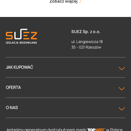
Zobacz więcej
SUEZ Sp. z o.o.
ul. Langiewicza 18
35 - 021 Rzeszów
JAK KUPOWAĆ
OFERTA
O NAS
Jesteśmy generalnym dystrybutorem
marki
w Polsce