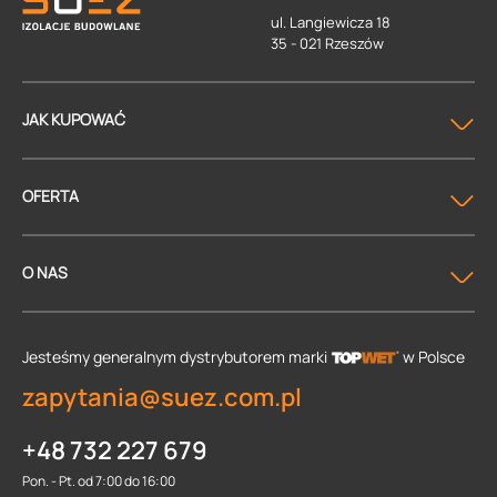
ul. Langiewicza 18
35 - 021 Rzeszów
JAK KUPOWAĆ
OFERTA
O NAS
Jesteśmy generalnym dystrybutorem
marki
w Polsce
zapytania@suez.com.pl
+48 732 227 679
Pon. - Pt. od 7:00 do 16:00