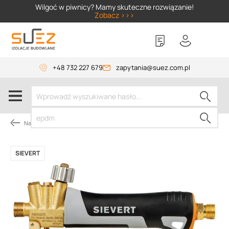
SIZER
Wilgoć w piwnicy? Mamy skuteczne rozwiązanie!
Zobacz >>>
+48 732 227 679
zapytania@suez.com.pl
Narzędzia dekarskie
SIEVERT