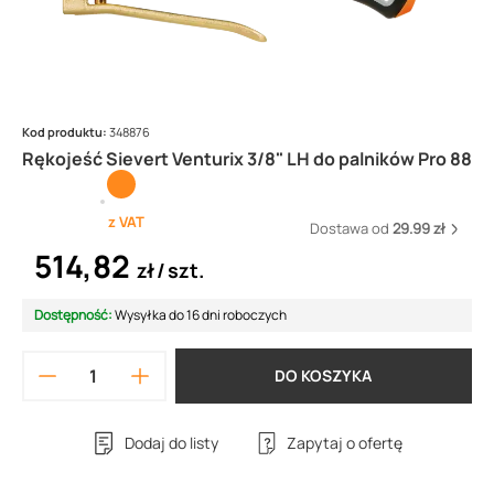
Kod produktu:
348876
Rękojeść Sievert Venturix 3/8" LH do palników Pro 88
z VAT
Dostawa od
29.99 zł
514,82
zł
szt.
Dostępność:
Wysyłka do 16 dni roboczych
DO KOSZYKA
Dodaj do listy
Zapytaj o ofertę