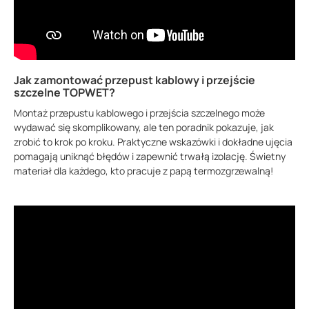
Jak zamontować przepust kablowy i przejście
szczelne TOPWET?
Montaż przepustu kablowego i przejścia szczelnego może
wydawać się skomplikowany, ale ten poradnik pokazuje, jak
zrobić to krok po kroku. Praktyczne wskazówki i dokładne ujęcia
pomagają uniknąć błędów i zapewnić trwałą izolację. Świetny
materiał dla każdego, kto pracuje z papą termozgrzewalną!