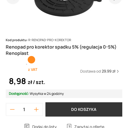
Kod produktu:
R-RENOPAD-PRO-KOREKTOR
Renopad pro korektor spadku 5% (regulacja 0-5%)
Renoplast
z VAT
Dostawa od
29.99 zł
8,98
zł
szt.
Dostępność:
Wysyłka w 24 godziny
DO KOSZYKA
Dodaj do listy
Zapytaj o ofertę