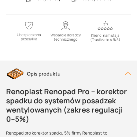
Ubezpieczona
Wsparcie doradcy
Klienci nam ufają
przesyłka
technicznego
(TrustMate 4.9/5)
Opis produktu
Renoplast Renopad Pro – korektor
spadku do systemów posadzek
wentylowanych (zakres regulacji
0–5%)
Renopad pro korektor spadku 5% firmy Renoplast to