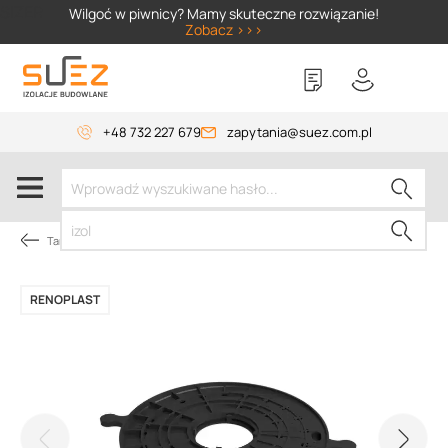
SIZER
Wilgoć w piwnicy? Mamy skuteczne rozwiązanie!
Zobacz >>>
+48 732 227 679
zapytania@suez.com.pl
Tarasy i balkony wentylowane
RENOPLAST