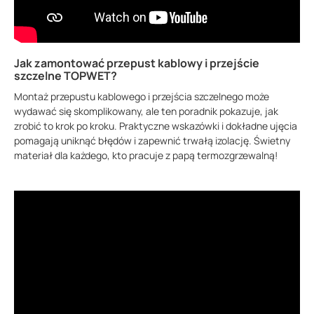
Jak zamontować przepust kablowy i przejście
szczelne TOPWET?
Montaż przepustu kablowego i przejścia szczelnego może
wydawać się skomplikowany, ale ten poradnik pokazuje, jak
zrobić to krok po kroku. Praktyczne wskazówki i dokładne ujęcia
pomagają uniknąć błędów i zapewnić trwałą izolację. Świetny
materiał dla każdego, kto pracuje z papą termozgrzewalną!