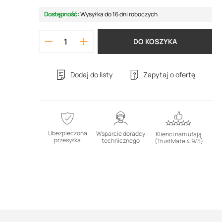
Dostępność:
Wysyłka do 16 dni roboczych
DO KOSZYKA
Dodaj do listy
Zapytaj o ofertę
Ubezpieczona
Wsparcie doradcy
Klienci nam ufają
przesyłka
technicznego
(TrustMate 4.9/5)