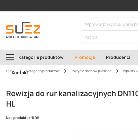
SIZER
Kategorie produktów
Promocje
Producenci
SUEZ
Kategorie produktów
Pokrycie dachów płaskich
Wpusty i 
Kontakt
Rewizja do rur kanalizacyjnych DN11
HL
Kod produktu:
HL98