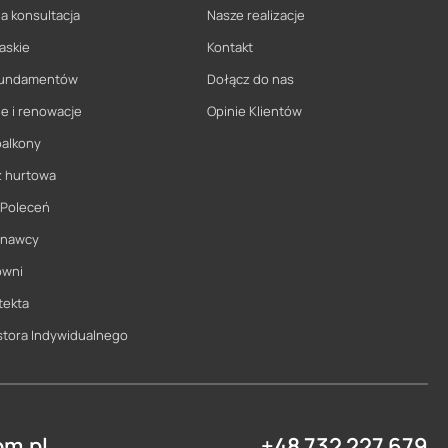
a konsultacja
Nasze realizacje
askie
Kontakt
 fundamentów
Dołącz do nas
e i renowacje
Opinie Klientów
balkony
ż hurtowa
 Poleceń
onawcy
owni
tekta
stora Indywidualnego
m.pl
+48 732 227 679