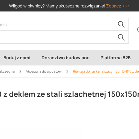
Wilgoć w piwnicy? Mamy skuteczne rozwiązanie!
Zobacz >>>
Buduj z nami
Doradztwo budowlane
Platforma B2B
akcesoria
Akcesoria do wpustów
Rewizja do rur kanalizacyjnych DN110 z de
0 z deklem ze stali szlachetnej 150x1