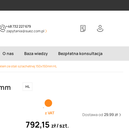
+48 732 227 679
zapytania@suez.com.pl
O nas
Baza wiedzy
Bezpłatna konsultacja
klem ze stali szlachetnej 150x150mm HL
50mm
HL
z VAT
Dostawa od
29.99 zł
792,15
zł
szt.