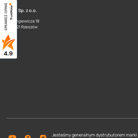
SPRAWDŹ OPINIE
SUEZ Sp. z o.o.
ul. Langiewicza 18
35 - 021 Rzeszów
4.9
Jesteśmy generalnym dystrybutorem
marki