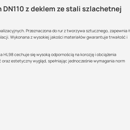
h DN110 z deklem ze stali szlachetnej
nalizacyjnych. Przeznaczona do rur z tworzywa sztucznego, zapewnia 
Maszy pytania lub wątpliwości?
lacji. Wykonana z wysokiej jakości materiałów gwarantuje trwałość i
POBIERZ
Skontaktuj się z nami
zja HL98 cechuje się wysoką odpornością na korozję i obciążenia
Justyna Sowa
 oraz estetyczny wygląd, spełniając jednocześnie wymagania norm
Specjalista doradca
POBIERZ
+48 732 227 687
07:00 - 15:00
justyna@suez.com.pl