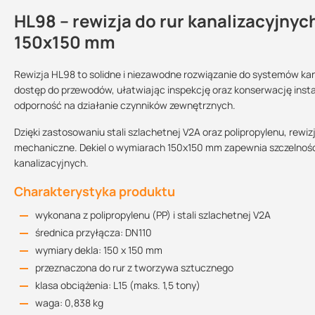
HL98 – rewizja do rur kanalizacyjnyc
Kontakt
150x150 mm
Rewizja HL98 to solidne i niezawodne rozwiązanie do systemów ka
Deklaracja właściwości użytkowych
dostęp do przewodów, ułatwiając inspekcję oraz konserwację insta
Sprzedajemy na:
Podlega zwrotowi?:
320.65 KB
odporność na działanie czynników zewnętrznych.
sztuki
tak
Dzięki zastosowaniu stali szlachetnej V2A oraz polipropylenu, rewi
mechaniczne. Dekiel o wymiarach 150x150 mm zapewnia szczelność
Rysunek techniczny
kanalizacyjnych.
13.73 KB
Charakterystyka produktu
wykonana z polipropylenu (PP) i stali szlachetnej V2A
średnica przyłącza: DN110
wymiary dekla: 150 x 150 mm
przeznaczona do rur z tworzywa sztucznego
klasa obciążenia: L15 (maks. 1,5 tony)
waga: 0,838 kg