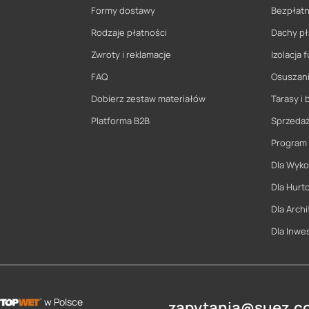
Formy dostawy
Bezpłatn
Rodzaje płatności
Dachy pł
Zwroty i reklamacje
Izolacja
FAQ
Osuszani
Dobierz zestaw materiałów
Tarasy i 
Platforma B2B
Sprzeda
Program
Dla Wyk
Dla Hurt
Dla Archi
Dla Inwe
w Polsce
zapytania@suez.co