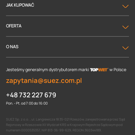
JAK KUPOWAĆ
OFERTA
O NAS
Jesteśmy generalnym dystrybutorem
marki
w Polsce
zapytania@suez.com.pl
+48 732 227 679
Pon. - Pt. od 7:00 do 16:00
SUEZ Sp. z o.o. , ul. Langiewicza 18 35-021 Rzeszów, zarejestrowana przez Sąd
Rejonowy w Rzeszowie XII Wydział KRS w Krajowym Rejestrze Sądowym pod
numerem 0000535357, NIP 813-36-99-629, REGON 360344189.