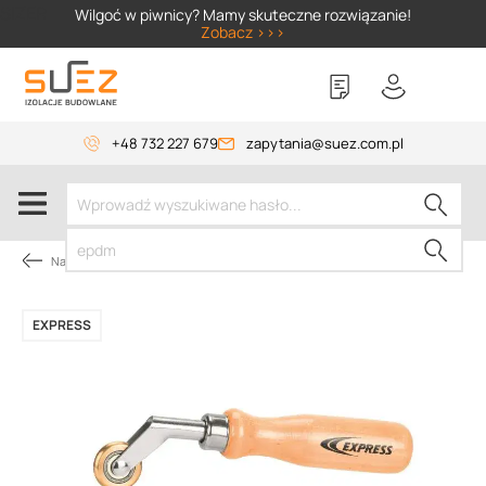
SIZER
Wilgoć w piwnicy? Mamy skuteczne rozwiązanie!
Zobacz >>>
+48 732 227 679
zapytania@suez.com.pl
Narzędzia dekarskie
EXPRESS