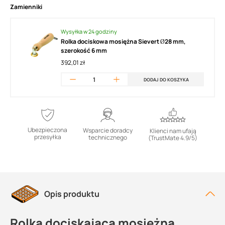
Zamienniki
Wysyłka w 24 godziny
Rolka dociskowa mosiężna Sievert Ø28 mm,
szerokość 6 mm
392,01 zł
DODAJ DO KOSZYKA
Ubezpieczona
Wsparcie doradcy
Klienci nam ufają
przesyłka
technicznego
(TrustMate 4.9/5)
Opis produktu
Rolka dociskająca mosiężna