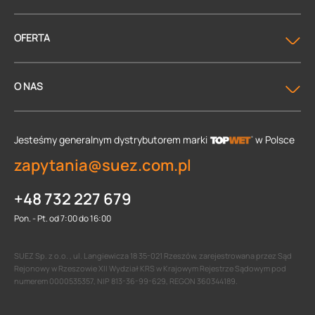
OFERTA
O NAS
Jesteśmy generalnym dystrybutorem
marki
w Polsce
zapytania@suez.com.pl
+48 732 227 679
Pon. - Pt. od 7:00 do 16:00
SUEZ Sp. z o.o. , ul. Langiewicza 18 35-021 Rzeszów, zarejestrowana przez Sąd
Rejonowy w Rzeszowie XII Wydział KRS w Krajowym Rejestrze Sądowym pod
numerem 0000535357, NIP 813-36-99-629, REGON 360344189.