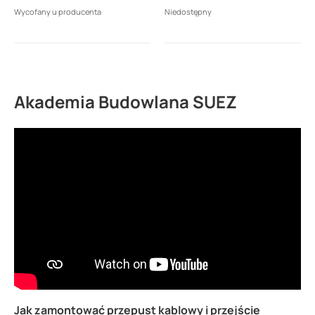
nićmi szklanymi -
Wycofany u producenta
Niedostępny
nowoczesny zamiennik
W400 ICOPAL W/PET-
SBS/ICOPAL gr.2,2mm
(15m2)
Akademia Budowlana SUEZ
Jak zamontować przepust kablowy i przejście