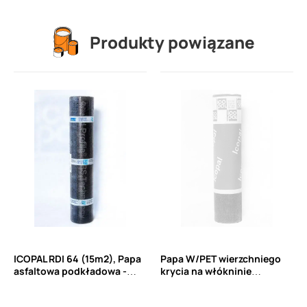
Produkty powiązane
ICOPAL RDI 64 (15m2), Papa
Papa W/PET wierzchniego
asfaltowa podkładowa -
krycia na włókninie
przekładka montażowa
poliestrowej z ciągłych
włókien PET wzmacniana