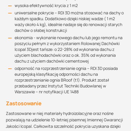
wysoka efektywność krycia z 1 m2
uniwersalne pokrycie – RDI 3D można stosować na dachy o
każdym spadku. Dodatkowo dzięki niskiej wadze ( 1 m2
waży około 4 kg), idealnie nadaje się do renowacji starych
dachów o słabej konstrukcji
ekonomia - wykonanie nowego dachu lub jego remontu na
poszyciu pełnym z wykorzystaniem Rolowanej Dachówki
Icopal 3Djest tańsze: o 22-28% od wykonania dachu z
użyciem blachodachówki oraz o ok. 35% od wykonania
dachu z użyciem dachówki cementowej
odporność na rozprzestrzenianie ognia – RDI 3D posiada
europejską klasyfikację odporności dachu na
rozprzestrzenianie ognia BRoof (t1). Produkt został
przebadany przez Instytut Techniki Budowlanej w
Warszawie – nr notyfikacji UE 1488
Zastosowanie
Zastosowane w niej materiały hydroizolacyjne oraz nośne
pozwalają na udzielenie 10-letniej pisemnej Imiennej Gwarancji
Jakości Icopal. Całkowita szczelność pokrycia uzyskana dzięki