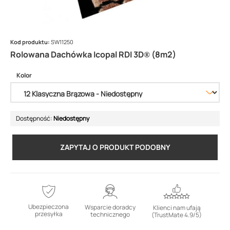
Kod produktu:
SW11250
Rolowana Dachówka Icopal RDI 3D® (8m2)
Kolor
Dostępność:
Niedostępny
ZAPYTAJ O PRODUKT PODOBNY
Ubezpieczona
Wsparcie doradcy
Klienci nam ufają
przesyłka
technicznego
(TrustMate 4.9/5)