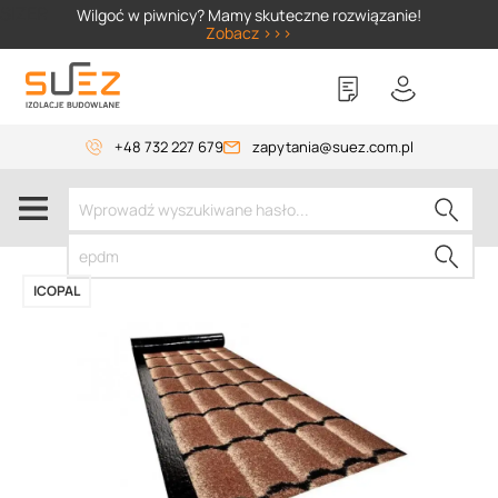
SIZER
Wilgoć w piwnicy? Mamy skuteczne rozwiązanie!
Zobacz >>>
+48 732 227 679
zapytania@suez.com.pl
ICOPAL